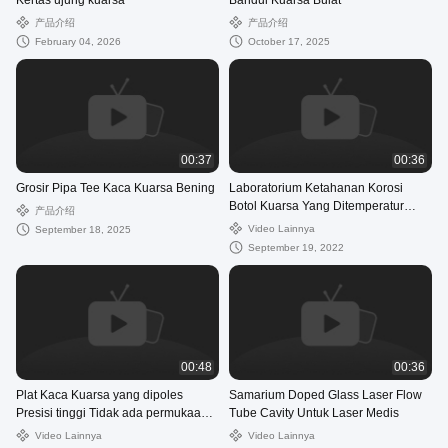
Kertas ujung kuarsa
Bandul Kuarsa Bulat
产品介绍
产品介绍
February 04, 2026
October 17, 2025
00:37
00:36
Grosir Pipa Tee Kaca Kuarsa Bening
Laboratorium Ketahanan Korosi
Botol Kuarsa Yang Ditemperatur
产品介绍
Tinggi
Video Lainnya
September 18, 2025
September 19, 2022
00:48
00:36
Plat Kaca Kuarsa yang dipoles
Samarium Doped Glass Laser Flow
Presisi tinggi Tidak ada permukaan
Tube Cavity Untuk Laser Medis
gelembung udara
Video Lainnya
Video Lainnya