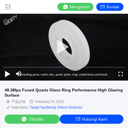
Mengobrol
Kontak
48.3Mpa Fused Quartz Glass Ring Performance High Glazing
Surface
产品介绍
February 15, 2022
Kata kunci:
Target Sputtering Silikon Dioksida
Obrolan
Hubungi Kami