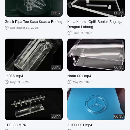
00:37
00:33
Grosir Pipa Tee Kaca Kuarsa Bening
Kaca Kuarsa Optik Bentuk Segitiga
Dengan Lubang
September 18, 2025
June 11, 2025
00:43
00:35
La01fk.mp4
Nnnn-001.mp4
May 29, 2025
May 29, 2025
00:44
00:35
EEE333.MP4
Aill000001.mp4