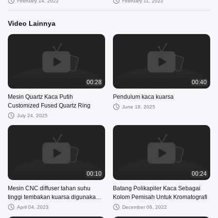
February 14, 2022
February 11, 2022
Video Lainnya
00:28
00:40
Mesin Quartz Kaca Putih
Pendulum kaca kuarsa
Customized Fused Quartz Ring
June 18, 2025
July 24, 2025
00:10
00:24
Mesin CNC diffuser tahan suhu
Batang Polikapiler Kaca Sebagai
tinggi tembakan kuarsa digunakan
Kolom Pemisah Untuk Kromatografi
untuk sputtering coater
April 04, 2023
December 06, 2022