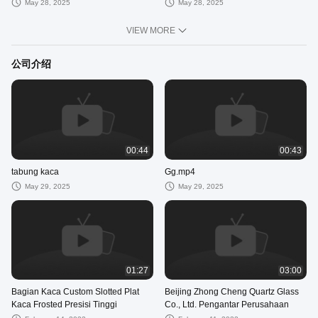
May 28, 2025
May 28, 2025
VIEW MORE
公司介绍
00:44
00:43
tabung kaca
Gg.mp4
May 29, 2025
May 29, 2025
01:27
03:00
Bagian Kaca Custom Slotted Plat
Beijing Zhong Cheng Quartz Glass
Kaca Frosted Presisi Tinggi
Co., Ltd. Pengantar Perusahaan