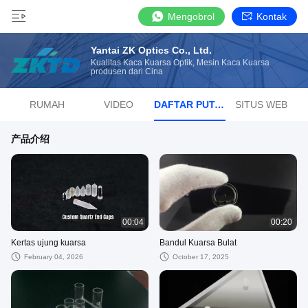
Mengobrol
Kontak
Yantai ZK Optics Co., Ltd.
Kualitas Kaca Kuarsa Optik, Mesin Kaca Kuarsa
produsen dari Cina
RUMAH
VIDEO
DAFTAR PUTAR
SITUS WEB
产品介绍
00:04
00:20
Kertas ujung kuarsa
Bandul Kuarsa Bulat
February 04, 2026
October 17, 2025