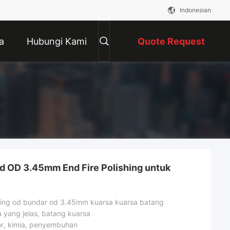
Indonesian
a
Hubungi Kami
Quote Request
Suatu
od OD 3.45mm End Fire Polishing untuk
shing od bundar od 3.45mm kuarsa kuarsa batang
 yang jelas, batang kuarsa
r, kimia, penyembuhan