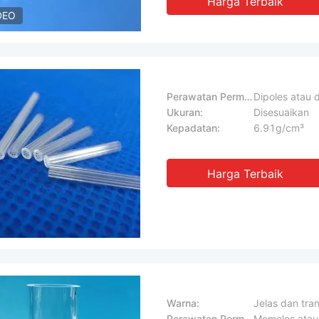
Harga Terbaik
DEO
Perawatan Permukaan:
Dipoles atau 
Ukuran:
Disesuaikan
Kepadatan:
6.91g/cm³
Harga Terbaik
Warna:
Jelas dan tra
Perawatan Permukaan:
Memoles ata