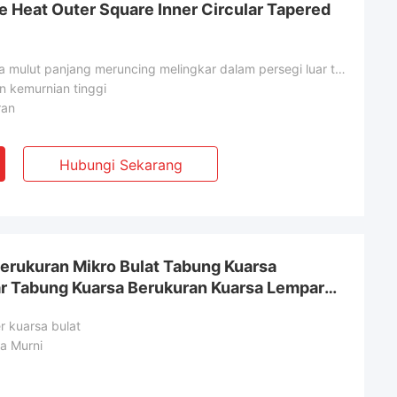
 Heat Outer Square Inner Circular Tapered
Tabung kuarsa mulut panjang meruncing melingkar dalam persegi luar tahan panas yang dibuat khusus
 kemurnian tinggi
ran
Hubungi Sekarang
Berukuran Mikro Bulat Tabung Kuarsa
r Tabung Kuarsa Berukuran Kuarsa Lempar
r kuarsa bulat
a Murni