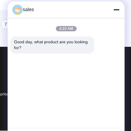
sales
7
8
2:22 AM
Good day, what product are you looking 
for?
Produk
Kaca Kuarsa Optik
Mesin Kaca Kuarsa
Tabung Kaca Kuarsa
pribadi
Semua kategori