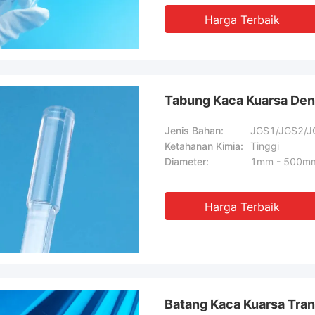
Harga Terbaik
Tabung Kaca Kuarsa Deng
Jenis Bahan:
JGS1/JGS2/J
Ketahanan Kimia:
Tinggi
Diameter:
1mm - 500m
Harga Terbaik
Batang Kaca Kuarsa Tra