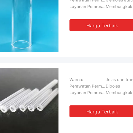
Layanan Pemrosesan:
Membungkuk, 
Harga Terbaik
Warna:
Jelas dan tra
Perawatan Permukaan:
Dipoles
Layanan Pemrosesan:
Membungkuk, 
Harga Terbaik