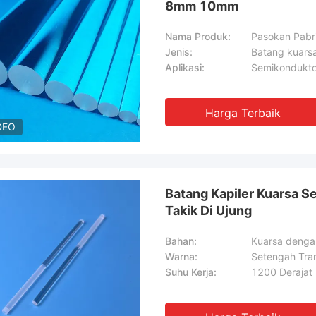
8mm 10mm
Nama Produk:
Jenis:
Batang kuarsa
Aplikasi:
Semikondukto
Harga Terbaik
DEO
Batang Kapiler Kuarsa S
Takik Di Ujung
Bahan:
Kuarsa dengan
Warna:
Setengah Tra
Suhu Kerja:
1200 Derajat