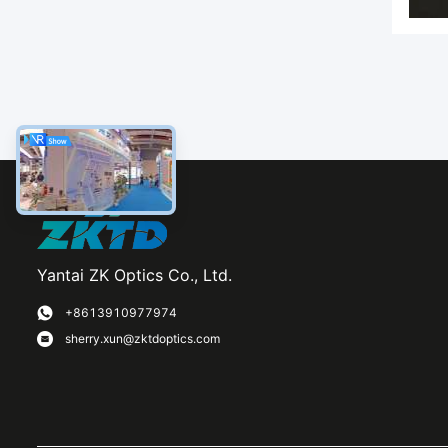
Yantai ZK Optics Co., Ltd.
+8613910977974
sherry.xun@zktdoptics.com