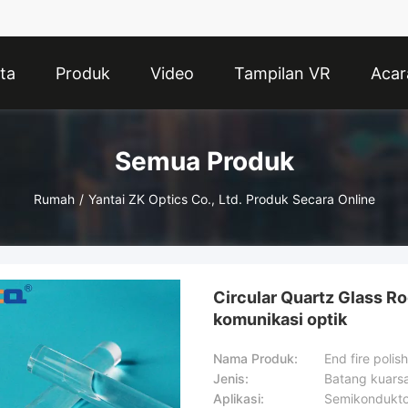
ta
Produk
Video
Tampilan VR
Acar
Semua Produk
Rumah
/
Yantai ZK Optics Co., Ltd. Produk Secara Online
Circular Quartz Glass R
komunikasi optik
Nama Produk:
End fire poli
Jenis:
Batang kuarsa
Aplikasi:
Semikondukto