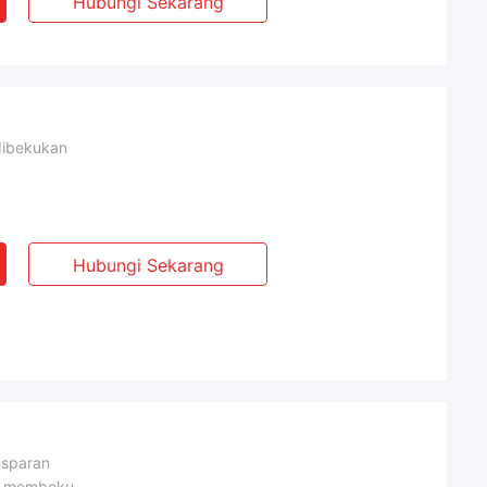
Hubungi Sekarang
dibekukan
Hubungi Sekarang
nsparan
u membeku