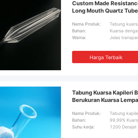
Custom Made Resistance
Long Mouth Quartz Tube
Nama Produk:
Bahan:
Kuarsa dengan
Warna:
Jelas transpa
Harga Terbaik
Tabung Kuarsa Kapileri 
Berukuran Kuarsa Lempa
Ketahanan Panas Tinggi
Nama Produk:
Tabung kapile
Bahan:
99,99% Kuars
Suhu kerja:
1200 Derajat