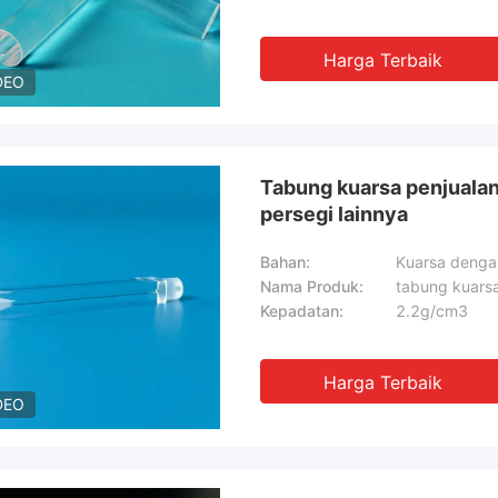
Harga Terbaik
DEO
Tabung kuarsa penjualan
persegi lainnya
Bahan:
Kuarsa dengan
Nama Produk:
tabung kuarsa
Kepadatan:
2.2g/cm3
Harga Terbaik
DEO