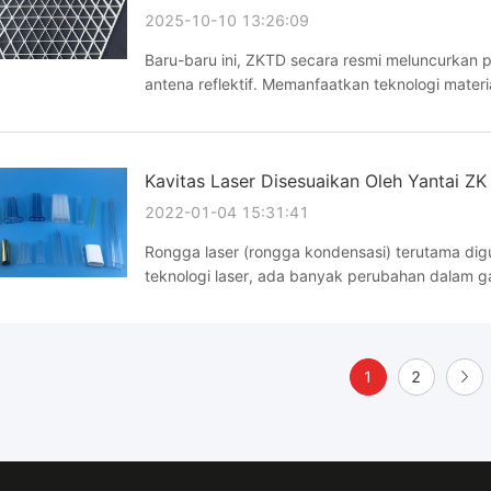
2025-10-10 13:26:09
Baru-baru ini, ZKTD secara resmi meluncurkan p
antena reflektif. Memanfaatkan teknologi materia
tinggi untuk peralatan antena di bidang seperti
Kavitas Laser Disesuaikan Oleh Yantai ZK 
2022-01-04 15:31:41
Rongga laser (rongga kondensasi) terutama di
teknologi laser, ada banyak perubahan dalam 
keramik dan rongga kondensasi resin, bahan ku
dan umur ...
1
2