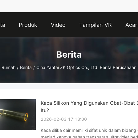
ta
Produk
Video
Tampilan VR
Acar
Berita
Rumah
/
Berita
/
Cina Yantai ZK Optics Co., Ltd. Berita Perusahaan
Kaca Silikon Yang Digunakan Obat-Obat
Itu?
2026-02-03 17:13:00
Kaca silika cair memiliki sifat unik dalam bidang
menjadikannya bahan transparan ultraviolet berk