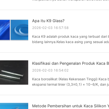
dekat inframerah, dan pengguna dapat memilih k
Apa itu K9 Glass?
2026-02-03 16:57:58
Kaca K9 adalah produk kaca yang terbuat dari 
bidang lainnya.Kelas kaca asing yang sesuai ada
Jerman, N-BK7 juga merupakan kelas kaca dari
Corporation di ...
Klasifikasi dan Pengenalan Produk Kaca B
2026-02-03 16:54:02
Kaca borosilikat (Kelas Kekerasan Tinggi) Kaca b
ekspansi termal linier (3,3±0,1) × 10−6/K, dan j
borosilikat 95-grade".Ini adalah jenis kaca suhu
Metode Pembersihan untuk Kaca Silikon 