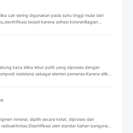
lika cair sering digunakan pada suhu tinggi mulai dari
,devitrifikasi terjadi karena adhesi kotoranBagian
 dan titik transformasi kristalisasi adalah ...
ung kaca silika lebur putih yang diproses dengan
mposit resistansi sebagai elemen pemanas.Karena silika
semua cahaya terlihat dan radiasi inframerah dekat yang
on
igmen mineral, dipilih secara ketat, diproses dan
radioaktivitas.Disertifikasi oleh standar bahan bangunan
 langsung berhubungan dengan makanan. 2. Retensi ...