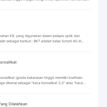
elas untuk setiap pita panjang gelombang ...
bahan K9, yang digunakan dalam pelapis optik dan
lah sebagai berikut:: BK7 adalah kelas Schott AG di
 Schott AG di Jerman, BSC7 adalah kelas HOYA
orosilikat
orosilikat (grade kekerasan tinggi) memiliki koefisien
uga dikenal sebagai "kaca borosilikat 3,3" atau "kaca
 tinggi khusus dengan koefisien ekspansi termal ...
Yang Dilelehkan