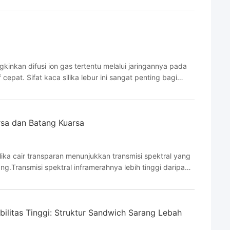
ngkinkan difusi ion gas tertentu melalui jaringannya pada
f cepat. Sifat kaca silika lebur ini sangat penting bagi
gunakan sebagai wadah suhu tinggi atau ...
arsa dan Batang Kuarsa
lika cair transparan menunjukkan transmisi spektral yang
ng.Transmisi spektral inframerahnya lebih tinggi daripada
ka yang dilelehkan juga memiliki peredaran ...
ilitas Tinggi: Struktur Sandwich Sarang Lebah