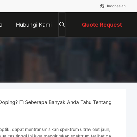
Indonesian
a
Hubungi Kami
Quote Request
Suatu
 Doping? ❑ Seberapa Banyak Anda Tahu Tentang
 optik: dapat mentransmisikan spektrum ultraviolet jauh,
ualitas tinggi.Ini juga mengirimkan spektrum terlihat dan