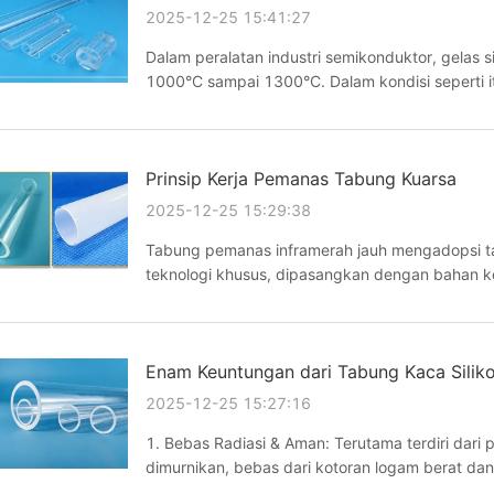
2025-12-25 15:41:27
Dalam peralatan industri semikonduktor, gelas si
1000°C sampai 1300°C. Dalam kondisi seperti itu
devitrifikasi adalah area terkristal dari silika cair,
Prinsip Kerja Pemanas Tabung Kuarsa
2025-12-25 15:29:38
Tabung pemanas inframerah jauh mengadopsi tab
teknologi khusus, dipasangkan dengan bahan ko
cair putih seperti susu dapat menyerap hampir 
...
Enam Keuntungan dari Tabung Kaca Silik
2025-12-25 15:27:16
1. Bebas Radiasi & Aman: Terutama terdiri dari p
dimurnikan, bebas dari kotoran logam berat dan 
nasional, itu adalah bahan higienis yang dapat