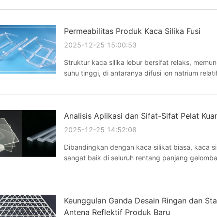
Permeabilitas Produk Kaca Silika Fusi
2025-12-25 15:00:53
Struktur kaca silika lebur bersifat relaks, memu
suhu tinggi, di antaranya difusi ion natrium relati
pengguna. Misalnya, ketika kaca silika lebur di
Analisis Aplikasi dan Sifat-Sifat Pelat Ku
2025-12-25 14:52:08
Dibandingkan dengan kaca silikat biasa, kaca si
sangat baik di seluruh rentang panjang gelomba
kaca biasaPada spektrum yang terlihat, kaca sili
Keunggulan Ganda Desain Ringan dan Stab
Antena Reflektif Produk Baru