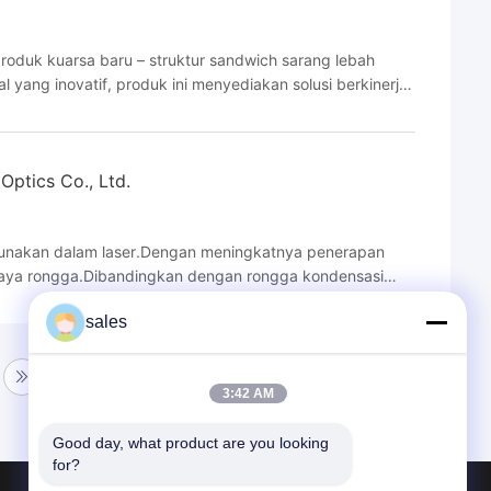
roduk kuarsa baru – struktur sandwich sarang lebah
l yang inovatif, produk ini menyediakan solusi berkinerja
 komunikasi dan radar. Sebagai panel sarang lebah ...
Optics Co., Ltd.
gunakan dalam laser.Dengan meningkatnya penerapan
gaya rongga.Dibandingkan dengan rongga kondensasi
arsa tahan korosi, tidak mudah rusak, mudah dibersihkan
sales
3:42 AM
Good day, what product are you looking 
for?