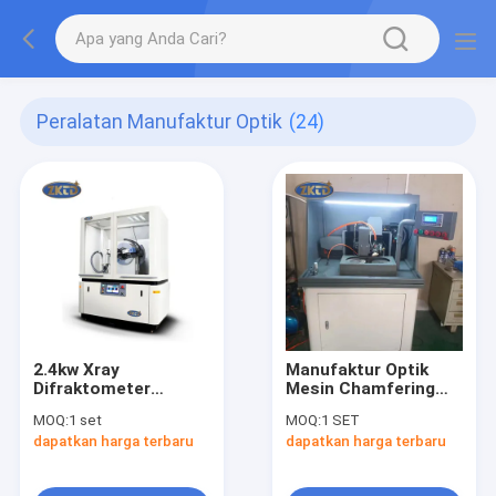
Peralatan Manufaktur Optik
(24)
2.4kw Xray
Manufaktur Optik
Difraktometer
Mesin Chamfering
Analisis Komposisi
Otomatis Berbentuk
MOQ:
1 set
MOQ:
1 SET
Struktur Atom Bahan
Khusus
dapatkan harga terbaru
dapatkan harga terbaru
Kristal