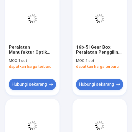
Peralatan
16b-5l Gear Box
Manufaktur Optik
Peralatan Penggiling
Disk Bergetar Mesin
Dua Sisi Manufaktur
MOQ:
1 set
MOQ:
1 set
Penggiling Pabrik
Optik
dapatkan harga terbaru
dapatkan harga terbaru
Otomatis
Hubungi sekarang
Hubungi sekarang
Rumah
Produk
Video