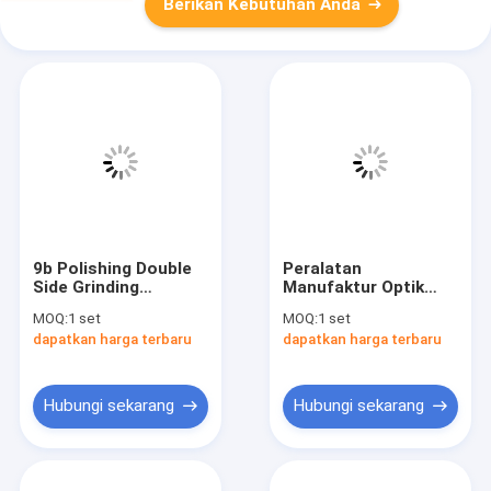
Berikan Kebutuhan Anda
9b Polishing Double
Peralatan
Side Grinding
Manufaktur Optik
Machine Pembuatan
36rpm Penggilingan
MOQ:
1 set
MOQ:
1 set
Optik
Permukaan Bulat
dapatkan harga terbaru
dapatkan harga terbaru
Hubungi sekarang
Hubungi sekarang