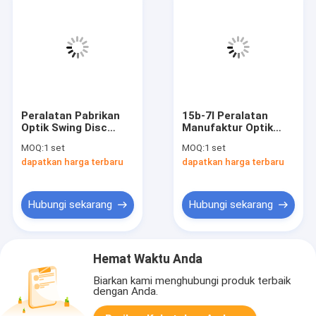
Peralatan Pabrikan
15b-7l Peralatan
Optik Swing Disc
Manufaktur Optik
Penggilingan Pabrik
Terintegrasi
MOQ:
1 set
MOQ:
1 set
Otomatis
Penggiling Dua Sisi
dapatkan harga terbaru
dapatkan harga terbaru
Hubungi sekarang
Hubungi sekarang
Hemat Waktu Anda
Biarkan kami menghubungi produk terbaik
dengan Anda.