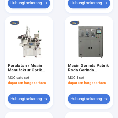
Hubungi sekarang
Hubungi sekarang
Peralatan / Mesin
Mesin Gerinda Pabrik
Manufaktur Optik
Roda Gerinda
Penggiling Tepi
Tunggal Cnc
MOQ:
satu set
MOQ:
1 set
Pemusatan Tiga
Otomatis
dapatkan harga terbaru
dapatkan harga terbaru
Fase
Hubungi sekarang
Hubungi sekarang