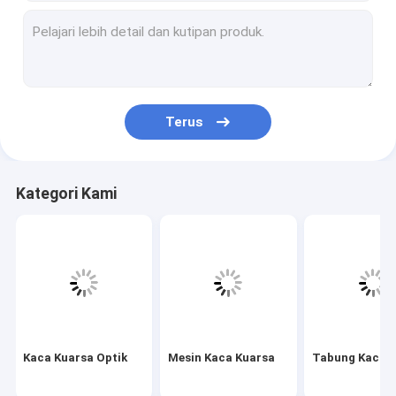
Mesin Kaca Kuarsa
Tabung Kaca Kuarsa
Tabung Kapiler Kuarsa
Terus
Tabung Kaca Borosilikat
Batang Kaca Kuarsa
Kategori Kami
Suku Cadang Laser
Target Sputtering Silikon Dioksida
Aparat Kuarsa
Piring Kaca Kuarsa
Kaca Kuarsa Optik
Mesin Kaca Kuarsa
Tabung Kaca 
Bagian Kaca Kustom