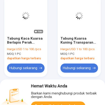
Tabung Kaca Kuarsa
Tabung Kuarsa
Berlapis Perak
Kuning Transparan
Ukuran Kustom
Samarium Didoping
Harga:
USD 1 to 100 /pcs
Harga:
USD 1 to 100 /pcs
Tahan Suhu Tinggi
Tahan Guncangan
MOQ:
1 PC
MOQ:
1 PC
Suhu Tinggi
dapatkan harga terbaru
dapatkan harga terbaru
Hubungi sekarang
Hubungi sekarang
Hemat Waktu Anda
Biarkan kami menghubungi produk terbaik
dengan Anda.