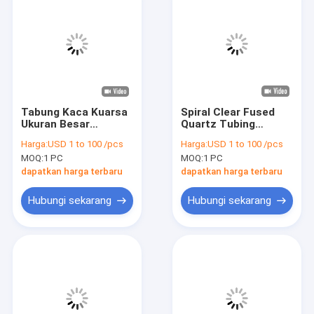
Tabung Kaca Kuarsa
Spiral Clear Fused
Ukuran Besar
Quartz Tubing
Disesuaikan Satu
Kustom 100-500mm
Harga:
USD 1 to 100 /pcs
Harga:
USD 1 to 100 /pcs
Ujung Bulat Kepala
Panjang Tahan Panas
MOQ:
1 PC
MOQ:
1 PC
Datar
dapatkan harga terbaru
dapatkan harga terbaru
Hubungi sekarang
Hubungi sekarang
Rumah
Produk
Video