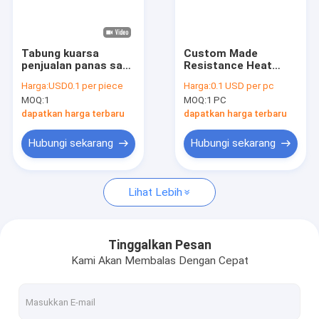
Pertunjukan VR
Tentang Kami
Tabung kuarsa
Custom Made
penjualan panas satu
Resistance Heat
Tur Pabrik
ujung lubang tanduk
Outer Square Inner
Harga:
USD0.1 per piece
Harga:
0.1 USD per pc
dan lubang persegi
Circular Tapered
MOQ:
1
MOQ:
1 PC
lainnya
Long Mouth Quartz
Kontrol Kualitas
Tube
dapatkan harga terbaru
dapatkan harga terbaru
Hubungi Kami
Hubungi sekarang
Hubungi sekarang
Berita
Lihat Lebih
Kasus-kasus
Minta Kutipan
Tinggalkan Pesan
Kami Akan Membalas Dengan Cepat
Kaca Kuarsa Optik