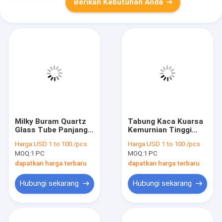
Berikan Kebutuhan Anda
Milky Buram Quartz
Tabung Kaca Kuarsa
Glass Tube Panjang
Kemurnian Tinggi
10-300mm Untuk
Stabilitas Kimia
Harga:
USD 1 to 100 /pcs
Harga:
USD 1 to 100 /pcs
Termokopel Suhu
Tinggi Ketahanan
MOQ:
1 PC
MOQ:
1 PC
Tinggi
Korosi
dapatkan harga terbaru
dapatkan harga terbaru
Hubungi sekarang
Hubungi sekarang