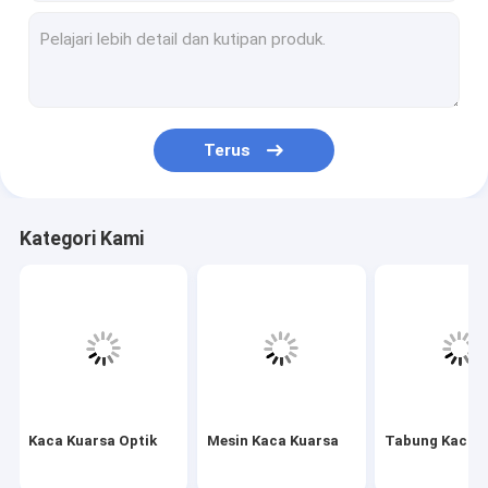
Mesin Kaca Kuarsa
Tabung Kaca Kuarsa
Tabung Kapiler Kuarsa
Terus
Tabung Kaca Borosilikat
Batang Kaca Kuarsa
Kategori Kami
Suku Cadang Laser
Target Sputtering Silikon Dioksida
Aparat Kuarsa
Piring Kaca Kuarsa
Kaca Kuarsa Optik
Mesin Kaca Kuarsa
Tabung Kaca 
Bagian Kaca Kustom