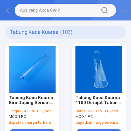
Tabung Kaca Kuarsa
(103)
Tabung Kaca Kuarsa
Tabung Kaca Kuarsa
Biru Doping Serium
1100 Derajat Tabung
Dapat Disesuaikan
Tungku Kuarsa OD
Harga:
USD 1 to 100 /pcs
Harga:
USD 1 to 100 /pcs
300mm Panjang
MOQ:
1 PC
MOQ:
1 PC
2000mm Tabung
Kuarsa Suhu Tinggi
dapatkan harga terbaru
dapatkan harga terbaru