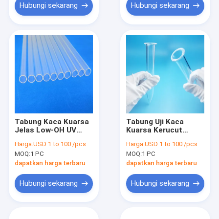
Hubungi sekarang
Hubungi sekarang
Tabung Kaca Kuarsa
Tabung Uji Kaca
Jelas Low-OH UV
Kuarsa Kerucut
Untuk Medan
Tabung Silika Fused
Harga:
USD 1 to 100 /pcs
Harga:
USD 1 to 100 /pcs
Germicidal UV
Untuk Laboratorium
MOQ:
1 PC
MOQ:
1 PC
dapatkan harga terbaru
dapatkan harga terbaru
Hubungi sekarang
Hubungi sekarang