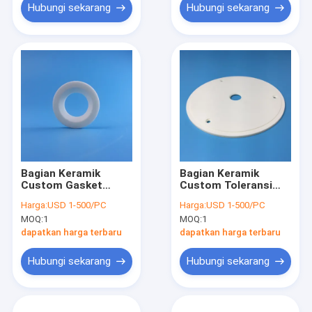
Hubungi sekarang
Hubungi sekarang
Bagian Keramik
Bagian Keramik
Custom Gasket
Custom Toleransi
Keramik Suhu Tinggi
0,5mm Langkah
Harga:
USD 1-500/PC
Harga:
USD 1-500/PC
Untuk Mesin Bulat
Perforated Alumina
MOQ:
1
MOQ:
1
Ceramic Sheet
dapatkan harga terbaru
dapatkan harga terbaru
Hubungi sekarang
Hubungi sekarang