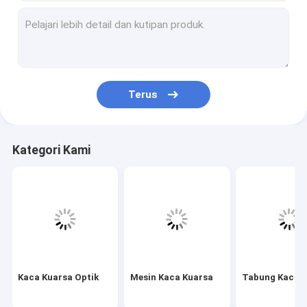
Mesin Kaca Kuarsa
Tabung Kaca Kuarsa
Tabung Kapiler Kuarsa
Terus
Tabung Kaca Borosilikat
Batang Kaca Kuarsa
Kategori Kami
Suku Cadang Laser
Target Sputtering Silikon Dioksida
Aparat Kuarsa
Piring Kaca Kuarsa
Kaca Kuarsa Optik
Mesin Kaca Kuarsa
Tabung Kaca 
Bagian Kaca Kustom