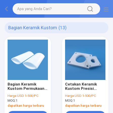
Bagian Keramik Kustom
(13)
Bagian Keramik
Cetakan Keramik
Kustom Permukaan
Kustom Presisi
Mengkilap Rongga
Tinggi
Harga:
USD 1-500/PC
Harga:
USD 1-500/PC
Keramik Tahan
Penyederhanaan
MOQ:
1
MOQ:
1
Korosi
Pemrosesan Ra 12,5-
25 Um
dapatkan harga terbaru
dapatkan harga terbaru