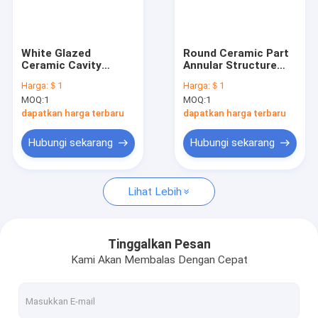
Pertunjukan VR
Tentang Kami
White Glazed
Round Ceramic Part
Ceramic Cavity
Annular Structure
Tur Pabrik
Ultimate Choice for
For Optimal
Harga:
＄1
Harga:
＄1
Ceramics Production
Performance
MOQ:
1
MOQ:
1
Kontrol Kualitas
dapatkan harga terbaru
dapatkan harga terbaru
Hubungi Kami
Hubungi sekarang
Hubungi sekarang
Berita
Lihat Lebih
Kasus-kasus
Minta Kutipan
Tinggalkan Pesan
Kami Akan Membalas Dengan Cepat
Kaca Kuarsa Optik