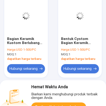
Bagian Keramik
Bentuk Cystom
Kustom Berlubang
Bagian Keramik
Bahan Zirkonia
Kustom Perawatan
Harga:
USD 1-500/PC
Harga:
USD 1-500/PC
Bentuk annular
Kaca Laser Keramik
MOQ:
1
MOQ:
1
Rongga
dapatkan harga terbaru
dapatkan harga terbaru
Hubungi sekarang
Hubungi sekarang
Hemat Waktu Anda
Biarkan kami menghubungi produk terbaik
dengan Anda.