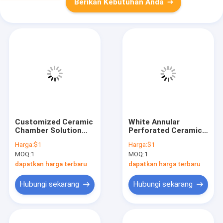
Berikan Kebutuhan Anda
Customized Ceramic
White Annular
Chamber Solution
Perforated Ceramic
for Production
Part Ultimate Choice
Harga:
$1
Harga:
$1
for Industrial
MOQ:
1
MOQ:
1
dapatkan harga terbaru
dapatkan harga terbaru
Hubungi sekarang
Hubungi sekarang