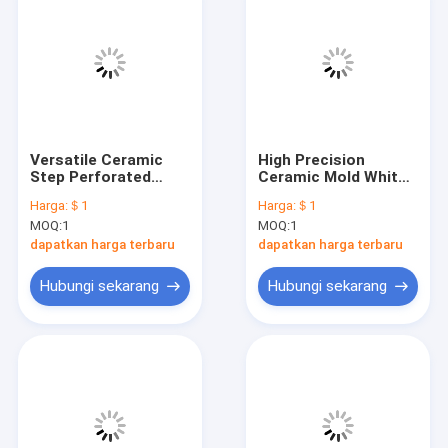
Versatile Ceramic
High Precision
Step Perforated
Ceramic Mold White
Sheet for
Products in
Harga:
＄1
Harga:
＄1
Customized
Customized Designs
MOQ:
1
MOQ:
1
dapatkan harga terbaru
dapatkan harga terbaru
Hubungi sekarang
Hubungi sekarang
Rumah
Produk
Video