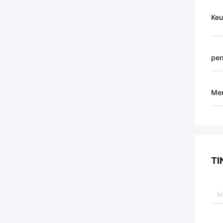
Keu
per
Men
TI