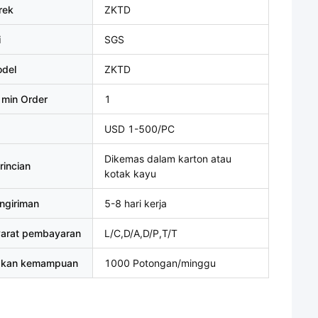
rek
ZKTD
i
SGS
del
ZKTD
 min Order
1
USD 1-500/PC
Dikemas dalam karton atau
rincian
kotak kayu
ngiriman
5-8 hari kerja
yarat pembayaran
L/C,D/A,D/P,T/T
akan kemampuan
1000 Potongan/minggu