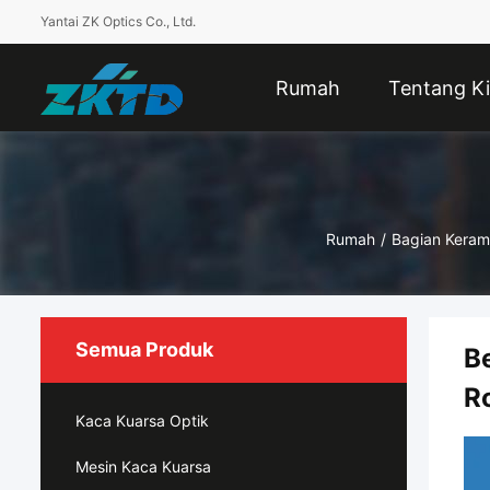
Yantai ZK Optics Co., Ltd.
Rumah
Tentang Ki
Rumah
/
Bagian Keram
Semua Produk
B
R
Kaca Kuarsa Optik
Mesin Kaca Kuarsa