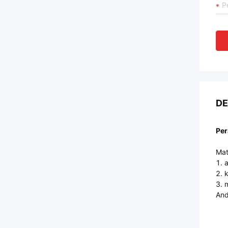
DE
Per
Mat
1. 
2. 
3. 
And