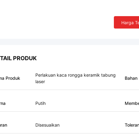
Harga Te
TAIL PRODUK
Perlakuan kaca rongga keramik tabung
ma Produk
Bahan
laser
rna
Putih
Membe
ran
Disesuaikan
Toleran