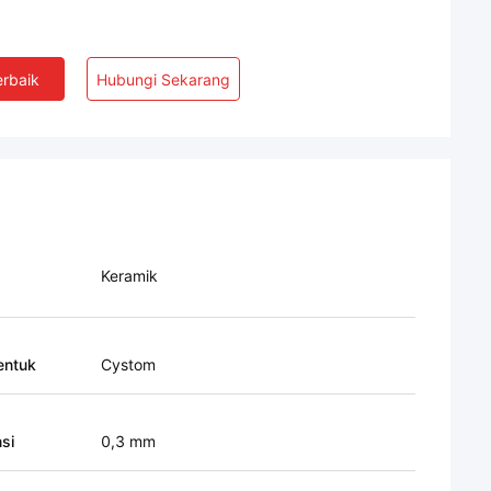
rbaik
Hubungi Sekarang
Keramik
ntuk
Cystom
si
0,3 mm