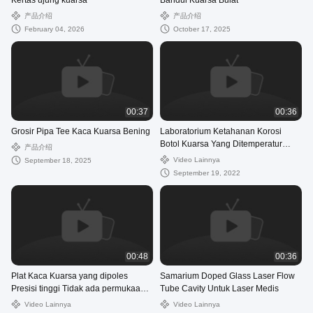
Kertas ujung kuarsa
Bandul Kuarsa Bulat
产品介绍
产品介绍
February 04, 2026
October 17, 2025
00:37
00:36
Grosir Pipa Tee Kaca Kuarsa Bening
Laboratorium Ketahanan Korosi
Botol Kuarsa Yang Ditemperatur
产品介绍
Tinggi
Video Lainnya
September 18, 2025
September 19, 2022
00:48
00:36
Plat Kaca Kuarsa yang dipoles
Samarium Doped Glass Laser Flow
Presisi tinggi Tidak ada permukaan
Tube Cavity Untuk Laser Medis
gelembung udara
Video Lainnya
Video Lainnya