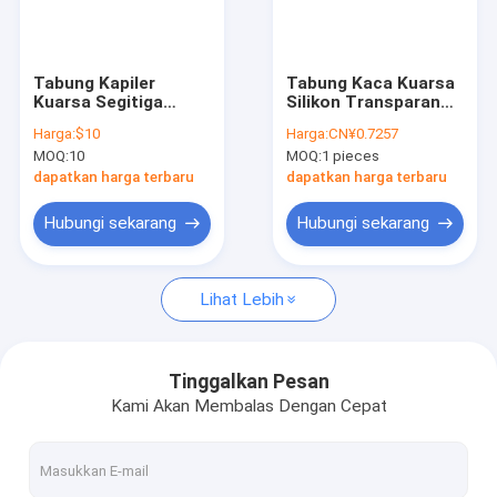
Pertunjukan VR
Tentang Kami
Tabung Kapiler
Tabung Kaca Kuarsa
Kuarsa Segitiga
Silikon Transparan
Tur Pabrik
Tahan Suhu Tinggi
Terkilap Untuk Tahan
Harga:
$10
Harga:
CN¥0.7257
Suhu Tinggi Dalam
MOQ:
10
MOQ:
1 pieces
Ukuran Khusus
Kontrol Kualitas
dapatkan harga terbaru
dapatkan harga terbaru
Hubungi Kami
Hubungi sekarang
Hubungi sekarang
Berita
Lihat Lebih
Kasus-kasus
Minta Kutipan
Tinggalkan Pesan
Kami Akan Membalas Dengan Cepat
Kaca Kuarsa Optik