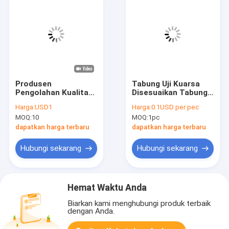
Produsen
Tabung Uji Kuarsa
Pengolahan Kualitas
Disesuaikan Tabung
Tinggi Kuarsa Kapiler
Kaca Kuarsa Dengan
Harga:
USD1
Harga:
0.1USD per pec
Tongkat transparan
Ketahanan Suhu
MOQ:
10
MOQ:
1pc
tahan suhu tinggi
Tinggi
Kuarsa Kaca Kapiler
dapatkan harga terbaru
dapatkan harga terbaru
Hubungi sekarang
Hubungi sekarang
Hemat Waktu Anda
Biarkan kami menghubungi produk terbaik
dengan Anda.