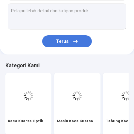
Mesin Kaca Kuarsa
Tabung Kaca Kuarsa
Tabung Kapiler Kuarsa
Terus
Tabung Kaca Borosilikat
Batang Kaca Kuarsa
Kategori Kami
Suku Cadang Laser
Target Sputtering Silikon Dioksida
Aparat Kuarsa
Piring Kaca Kuarsa
Kaca Kuarsa Optik
Mesin Kaca Kuarsa
Tabung Kaca 
Bagian Kaca Kustom