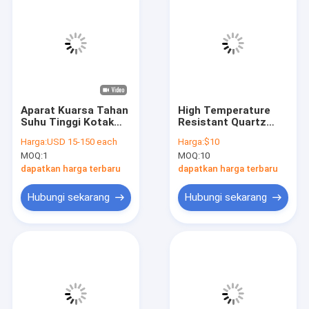
Aparat Kuarsa Tahan
High Temperature
Suhu Tinggi Kotak
Resistant Quartz
Persegi Berbentuk
Wafer Carrier Quartz
Harga:
USD 15-150 each
Harga:
$10
Tidak Beraturan
Wafer Boat
MOQ:
1
MOQ:
10
dapatkan harga terbaru
dapatkan harga terbaru
Hubungi sekarang
Hubungi sekarang
Rumah
Produk
Video