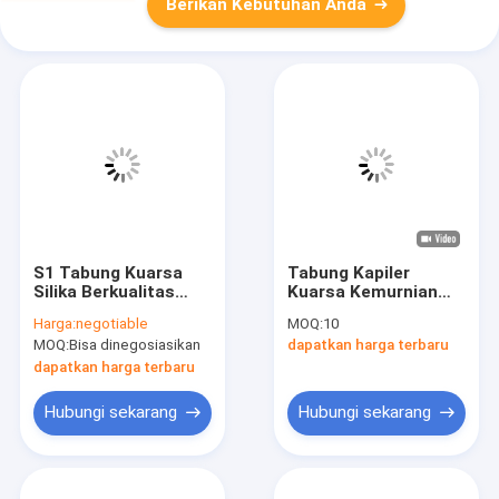
Berikan Kebutuhan Anda
S1 Tabung Kuarsa
Tabung Kapiler
Silika Berkualitas
Kuarsa Kemurnian
Tinggi
Tinggi Tahan Suhu
Harga:
negotiable
MOQ:
10
OD44×ID34×154mm
Tinggi Mulut Tanduk
MOQ:
Bisa dinegosiasikan
dapatkan harga terbaru
Tahan Suhu Tinggi
Melingkar
dapatkan harga terbaru
Hubungi sekarang
Hubungi sekarang