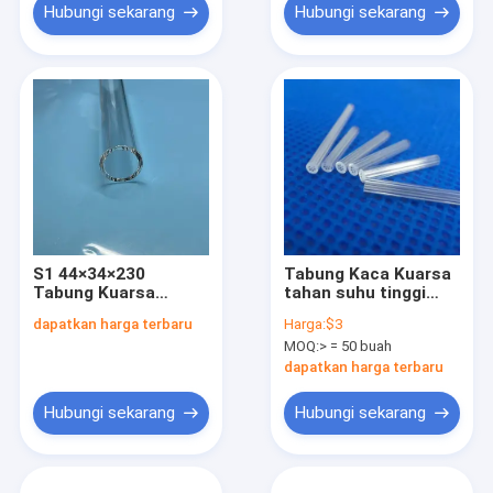
Hubungi sekarang
Hubungi sekarang
S1 44×34×230
Tabung Kaca Kuarsa
Tabung Kuarsa
tahan suhu tinggi
Keurasan Tinggi
12mm untuk
dapatkan harga terbaru
Harga:
$3
Tahan Suhu Tinggi
Pengelasan dan
MOQ:
> = 50 buah
Pemurnian Api
dapatkan harga terbaru
Hubungi sekarang
Hubungi sekarang