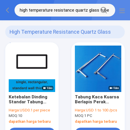
High Temperature Resistance Quartz Glass
Tube
(120)
Ketebalan Dinding
Tabung Kaca Kuarsa
Standar Tabung
Berlapis Perak
Kapiler Kuarsa Tahan
Ukuran Kustom
Harga:
USD0.1 per piece
Harga:
USD 1 to 100 /pcs
Suhu Tinggi
Tahan Suhu Tinggi
MOQ:
10
MOQ:
1 PC
dapatkan harga terbaru
dapatkan harga terbaru