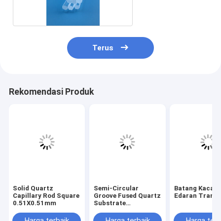
Terus
Rekomendasi Produk
Solid Quartz
Semi-Circular
Batang Kaca K
Capillary Rod Square
Groove Fused Quartz
Edaran Trans
0.51X0.51mm
Substrate
4×3.6×185mm
Precision Machined
Harga terbaik
Harga terbaik
Harga terb