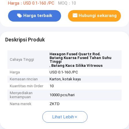
Harga：USD 0.1-160 /PC
MOQ：10
Harga terbaik
Hubungi sekarang
Deskripsi Produk
,
Hexagon Fused Quartz Rod
Batang Kuarsa Fused Tahan Suhu
Cahaya Tinggi
Tinggi
,
Batang Kaca Silika Vitreous
Harga
USD 0.1-160 /PC
Kemasan rincian
Karton, kotak kayu
Kuantitas min Order
10
Menyediakan
10000 pcs/hari
kemampuan
Nama merek
ZKTD
Lihat Lebih