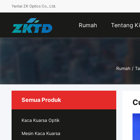
Yantai ZK Optics Co., Ltd.
Rumah
Tentang Ki
Rumah
/
Ta
Semua Produk
C
Kaca Kuarsa Optik
Mesin Kaca Kuarsa