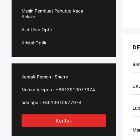
Mesin Pembuat Penutup Kaca
Seluler
Alat Ukur Optik
Kristal Optik
DE
Ba
Kontak Person :
Sherry
UK
Nomor telepon :
+8613910977974
ada apa :
+8613910977974
Lu
Kontak
Men