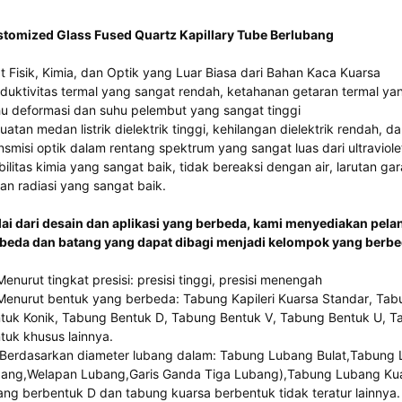
tomized Glass Fused Quartz Kapillary Tube Berlubang
at Fisik, Kimia, dan Optik yang Luar Biasa dari Bahan Kaca Kuarsa
duktivitas termal yang sangat rendah, ketahanan getaran termal ya
u deformasi dan suhu pelembut yang sangat tinggi
uatan medan listrik dielektrik tinggi, kehilangan dielektrik rendah, 
nsmisi optik dalam rentang spektrum yang sangat luas dari ultraviol
bilitas kimia yang sangat baik, tidak bereaksi dengan air, larutan 
an radiasi yang sangat baik.
ai dari desain dan aplikasi yang berbeda, kami menyediakan pela
beda dan batang yang dapat dibagi menjadi kelompok yang berbed
Menurut tingkat presisi: presisi tinggi, presisi menengah
Menurut bentuk yang berbeda: Tabung Kapileri Kuarsa Standar, Ta
tuk Konik, Tabung Bentuk D, Tabung Bentuk V, Tabung Bentuk U, T
tuk khusus lainnya.
 Berdasarkan diameter lubang dalam: Tabung Lubang Bulat,Tabun
ang,Welapan Lubang,Garis Ganda Tiga Lubang),Tabung Lubang Kua
ang berbentuk D dan tabung kuarsa berbentuk tidak teratur lainnya.