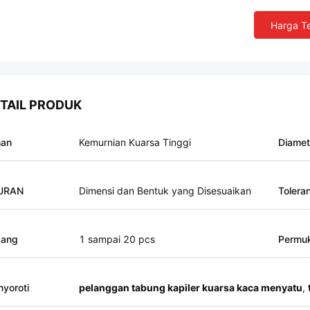
Harga Te
TAIL PRODUK
han
Kemurnian Kuarsa Tinggi
Diamet
URAN
Dimensi dan Bentuk yang Disesuaikan
Toleran
bang
1 sampai 20 pcs
Permu
yoroti
pelanggan tabung kapiler kuarsa kaca menyatu
,