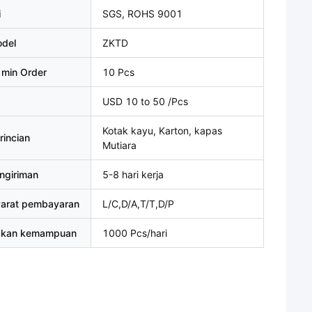
i
SGS, ROHS 9001
del
ZKTD
 min Order
10 Pcs
USD 10 to 50 /Pcs
Kotak kayu, Karton, kapas
rincian
Mutiara
ngiriman
5-8 hari kerja
yarat pembayaran
L/C,D/A,T/T,D/P
akan kemampuan
1000 Pcs/hari