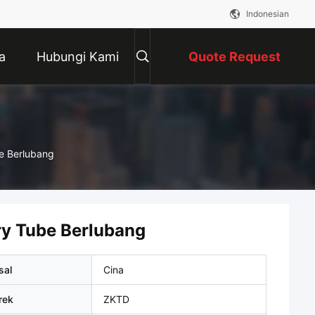
Indonesian
a
Hubungi Kami
Quote Request
Suatu
e Berlubang
ry Tube Berlubang
sal
Cina
rek
ZKTD