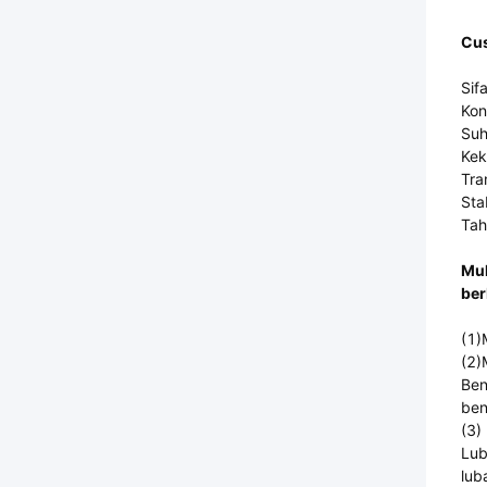
Cus
Sif
Kon
Suh
Kek
Tra
Sta
Tah
Mul
ber
(1)
(2)
Ben
ben
(3)
Lub
lub