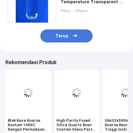
Temperature Transparent K9
Crystal Optical Glass Rod
Price： 1Piece
Terus
Rekomendasi Produk
Blok Kaca Kuarsa
High Purity Fused
36x32x580mm
Kustom 1000C
Silica Quartz Boat
Kuarsa Keuras
Dengan Permukaan
Custom Glass Parts
Tinggi Instru