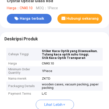
Crystal Optical Glass Rod
Harga：CN¥0.10
MOQ：1Piece
Harga terbaik
Hubungi sekarang
Deskripsi Produk
,
Stiker Kaca Optik yang Disesuaikan
Cahaya Tinggi
,
Tulang kaca optik suhu tinggi
Stik Kaca Optik Transparan
Harga
CN¥0.10
Minimum Order
1Piece
Quantity
Nama merek
ZKTD
wooden cases, vacuum packing, paper
Packaging Details
packing
Payment Terms
L/C
Lihat Lebih