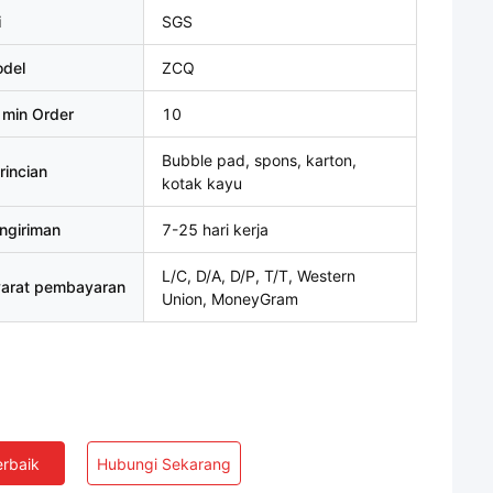
i
SGS
del
ZCQ
 min Order
10
Bubble pad, spons, karton,
rincian
kotak kayu
ngiriman
7-25 hari kerja
L/C, D/A, D/P, T/T, Western
yarat pembayaran
Union, MoneyGram
rbaik
Hubungi Sekarang