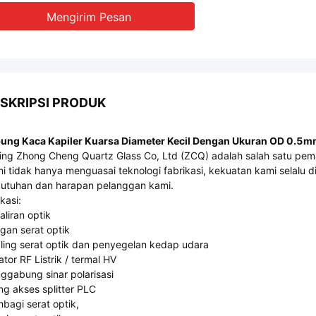
Mengirim Pesan
SKRIPSI PRODUK
ung Kaca Kapiler Kuarsa Diameter Kecil Dengan Ukuran OD 0.5
jing Zhong Cheng Quartz Glass Co, Ltd (ZCQ) adalah salah satu pema
i tidak hanya menguasai teknologi fabrikasi, kekuatan kami sela
utuhan dan harapan pelanggan kami.
kasi:
aliran optik
gan serat optik
ling serat optik dan penyegelan kedap udara
lator RF Listrik / termal HV
ggabung sinar polarisasi
ng akses splitter PLC
bagi serat optik,