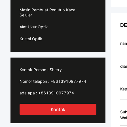
Mesin Pembuat Penutup Kaca
Seluler
DE
Alat Ukur Optik
Kristal Optik
na
dia
Kontak Person :
Sherry
Nomor telepon :
+8613910977974
Kep
ada apa :
+8613910977974
Kontak
Suh
Wak