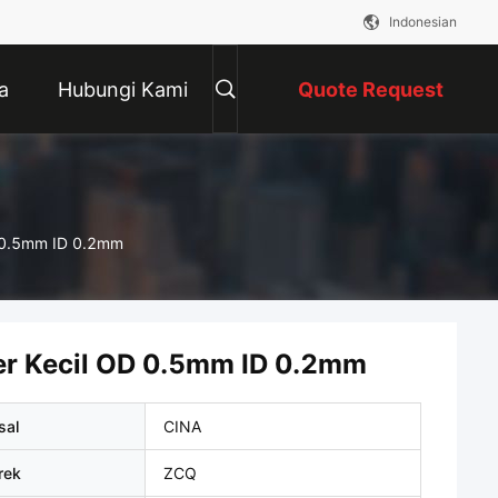
Indonesian
a
Hubungi Kami
Quote Request
Suatu
D 0.5mm ID 0.2mm
ter Kecil OD 0.5mm ID 0.2mm
sal
CINA
rek
ZCQ