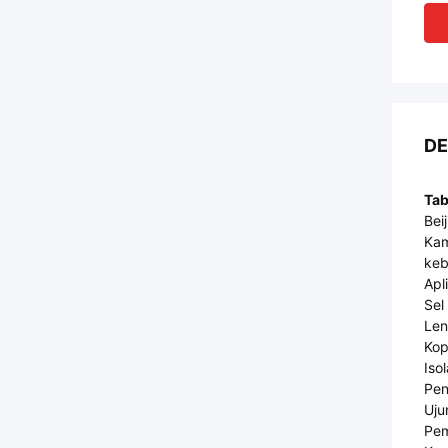
DE
Tab
Bei
Kam
keb
Apli
Sel 
Len
Kop
Iso
Pen
Uju
Pem