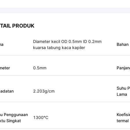
TAIL PRODUK
Diameter kecil OD 0.5mm ID 0.2mm
ma
Bahan
kuarsa tabung kaca kapiler
meter
0.5mm
Panjan
Suhu 
adatan
2.203g/cm
Lama
u Penggunaan
Koefis
1300℃
tu Singkat
termal