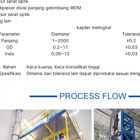
cir serat optik
tiplexer divisi panjang gelombang WDM
sor serat optik
g lain
kapiler melingkar
Parameter
Diameter
Tolerans
Panjang
1~2000
±0.2
OD
0.2~11
±0,03
Indo
0,06~10
±0,03
Bahan
Kaca kuarsa, Kaca borosilikat tinggi
Spesifikasi
Dimensi dan toleransi lain dapat diproduksi sesuai d