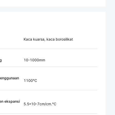
Kaca kuarsa, kaca borosilikat
g
10-1000mm
Penggunaan
1100℃
ien ekspansi
5.5*10-7cm/cm.℃