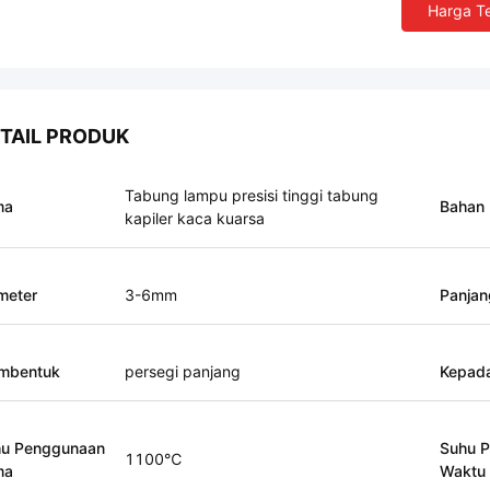
Harga Te
TAIL PRODUK
Tabung lampu presisi tinggi tabung
ma
Bahan
kapiler kaca kuarsa
meter
3-6mm
Panjan
mbentuk
persegi panjang
Kepad
u Penggunaan
Suhu 
1100℃
ma
Waktu 