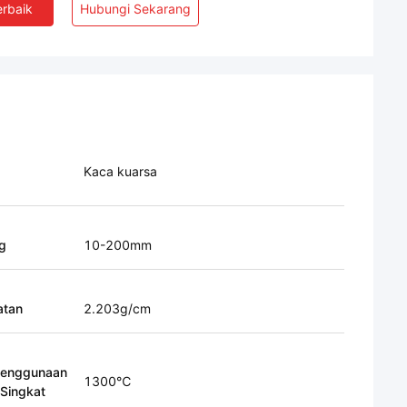
rbaik
Hubungi Sekarang
Kaca kuarsa
g
10-200mm
atan
2.203g/cm
Penggunaan
1300℃
Singkat