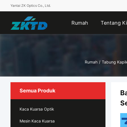
Yantai ZK Optics Co., Ltd.
Rumah
Tentang Ki
Rumah
/
Tabung Kapil
Semua Produk
B
S
Kaca Kuarsa Optik
Mesin Kaca Kuarsa