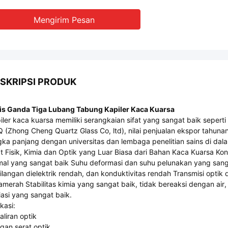
Mengirim Pesan
SKRIPSI PRODUK
is Ganda Tiga Lubang Tabung Kapiler Kaca Kuarsa
iler kaca kuarsa memiliki serangkaian sifat yang sangat baik seperti op
 (Zhong Cheng Quartz Glass Co, ltd), nilai penjualan ekspor tahun
gka panjang dengan universitas dan lembaga penelitian sains di dala
at Fisik, Kimia dan Optik yang Luar Biasa dari Bahan Kaca Kuarsa Ko
mal yang sangat baik Suhu deformasi dan suhu pelunakan yang sangat 
ilangan dielektrik rendah, dan konduktivitas rendah Transmisi optik d
ramerah Stabilitas kimia yang sangat baik, tidak bereaksi dengan a
iasi yang sangat baik.
kasi:
aliran optik
gan serat optik