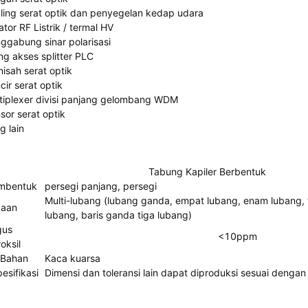
ling serat optik dan penyegelan kedap udara
lator RF Listrik / termal HV
ggabung sinar polarisasi
ng akses splitter PLC
isah serat optik
cir serat optik
tiplexer divisi panjang gelombang WDM
sor serat optik
g lain
Tabung Kapiler Berbentuk
mbentuk
persegi panjang, persegi
Multi-lubang (lubang ganda, empat lubang, enam lubang, 
kaan
lubang, baris ganda tiga lubang)
gus
<10ppm
oksil
Bahan
Kaca kuarsa
esifikasi
Dimensi dan toleransi lain dapat diproduksi sesuai deng