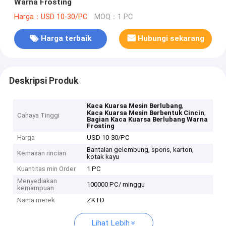
Warna Frosting
Harga：USD 10-30/PC
MOQ：1 PC
Harga terbaik
Hubungi sekarang
Deskripsi Produk
,
Kaca Kuarsa Mesin Berlubang
,
Kaca Kuarsa Mesin Berbentuk Cincin
Cahaya Tinggi
Bagian Kaca Kuarsa Berlubang Warna
Frosting
Harga
USD 10-30/PC
Bantalan gelembung, spons, karton,
Kemasan rincian
kotak kayu
Kuantitas min Order
1 PC
Menyediakan
100000 PC/ minggu
kemampuan
Nama merek
ZKTD
Lihat Lebih