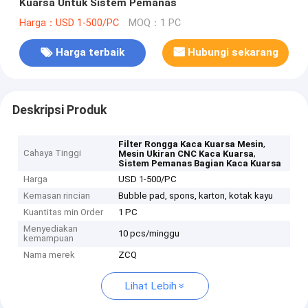
Kuarsa Untuk Sistem Pemanas
Harga：USD 1-500/PC
MOQ：1 PC
Harga terbaik
Hubungi sekarang
Deskripsi Produk
,
Filter Rongga Kaca Kuarsa Mesin
Cahaya Tinggi
,
Mesin Ukiran CNC Kaca Kuarsa
Sistem Pemanas Bagian Kaca Kuarsa
Harga
USD 1-500/PC
Kemasan rincian
Bubble pad, spons, karton, kotak kayu
Kuantitas min Order
1 PC
Menyediakan
10 pcs/minggu
kemampuan
Nama merek
ZCQ
Lihat Lebih