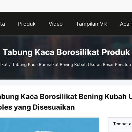
ta
Produk
Video
Tampilan VR
Acar
Tabung Kaca Borosilikat Produk
ikat
/
Tabung Kaca Borosilikat Bening Kubah Ukuran Besar Penutup
abung Kaca Borosilikat Bening Kubah 
oles yang Disesuaikan
Tempat a