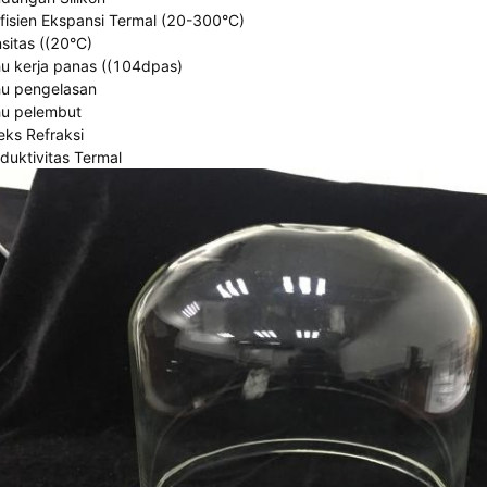
fisien Ekspansi Termal (20-300°C)
sitas ((20°C)
u kerja panas ((104dpas)
u pengelasan
u pelembut
eks Refraksi
duktivitas Termal