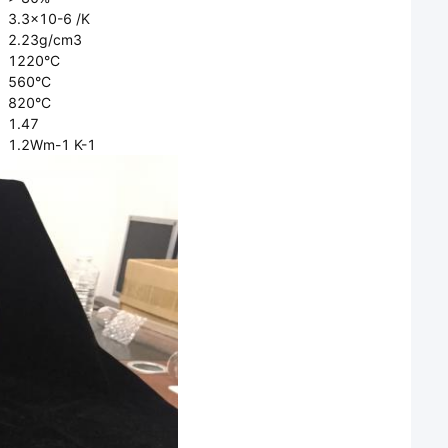
3.3×10-6 /K
2.23g/cm3
1220°C
560°C
820°C
1.47
1.2Wm-1 K-1