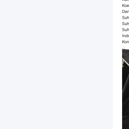
Koe
Den
Suh
Suh
Suh
Ind
Kon