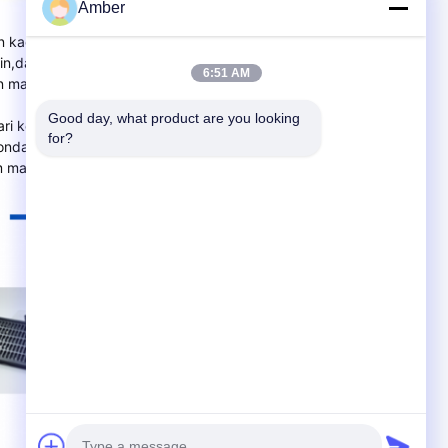
Amber
an kaca kuarsa. kami mengkhususkan diri dalam tabung
n,dan instrumen kuarsa dllMenurut aplikasi produk, kami
6:51 AM
 material yang tepat ke dalam aplikasi produk.
Good day, what product are you looking 
an dari kelangsungan hidup perusahaan dan pengembangan.
for?
fondasi pembangunanMelalui upaya yang tak henti-
m manufaktur kaca optik yang baik untuk pelanggan.