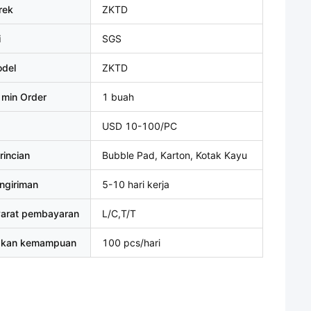
rek
ZKTD
i
SGS
del
ZKTD
 min Order
1 buah
USD 10-100/PC
rincian
Bubble Pad, Karton, Kotak Kayu
ngiriman
5-10 hari kerja
yarat pembayaran
L/C,T/T
akan kemampuan
100 pcs/hari