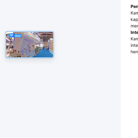
Pen
Kam
kap
mem
Int
Kam
int
hen