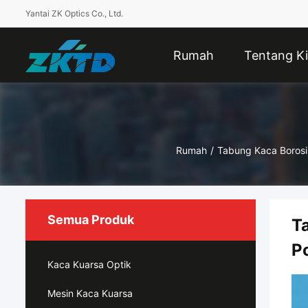
Yantai ZK Optics Co., Ltd.
Rumah
Tentang Ki
Rumah
/
Tabung Kaca Borosil
Semua Produk
T
P
Kaca Kuarsa Optik
Mesin Kaca Kuarsa