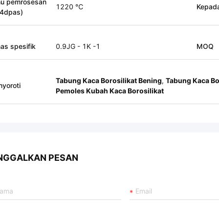
u pemrosesan
1220 ℃
Kepad
4dpas)
as spesifik
0.9JG - 1K -1
MOQ
Tabung Kaca Borosilikat Bening
,
Tabung Kaca Bor
yoroti
Pemoles Kubah Kaca Borosilikat
NGGALKAN PESAN