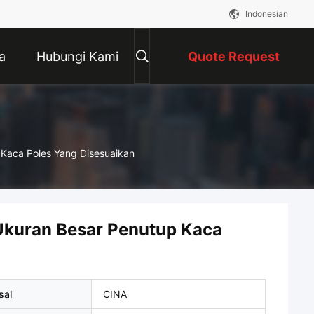
Indonesian
a
Hubungi Kami
Quote Request
Suatu
 Kaca Poles Yang Disesuaikan
Ukuran Besar Penutup Kaca
sal
CINA