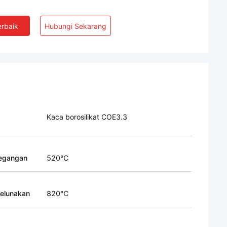
rbaik
Hubungi Sekarang
Kaca borosilikat COE3.3
regangan
520℃
elunakan
820℃