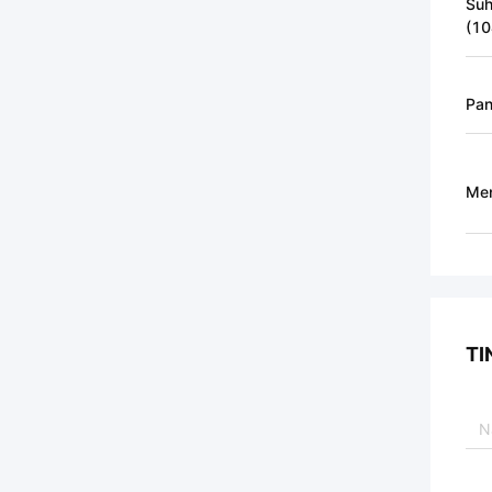
Suh
(10
Pan
Men
TI