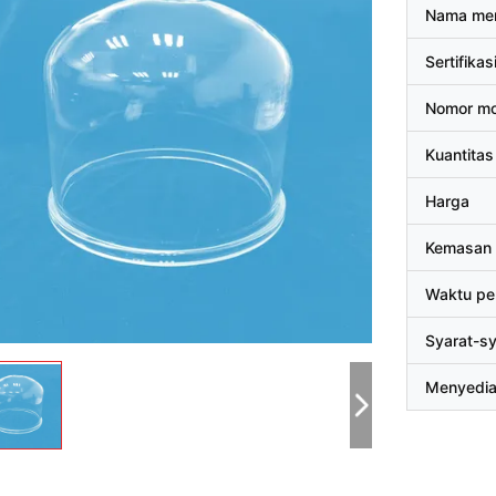
Nama me
Sertifikas
Nomor mo
Kuantitas
Harga
Kemasan 
Waktu pe
Syarat-s
Menyedi