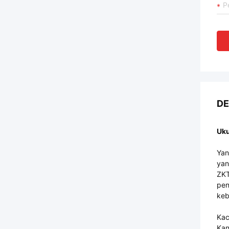
DE
Uku
Yan
yan
ZKT
pen
keb
Kac
Kan