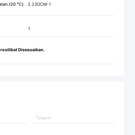
atan (20 ℃)
2.23GCM-1
1
osilikat Disesuaikan
,