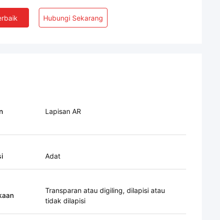
rbaik
Hubungi Sekarang
n
Lapisan AR
i
Adat
Transparan atau digiling, dilapisi atau
kaan
tidak dilapisi