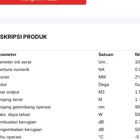
SKRIPSI PRODUK
rameter
Satuan
Ni
ameter inti serat
Um..
10
erture numerik
NA
0.
uran
MM
2*
dut
Dega
0±
nar output
M2
1.
njang serat
M
1 
njang gelombang operasi
nm
90
ks. daya tahan
W
50
mbuatan kerugian
dB
0.
ngembalian kerugian
dB
50
hu operasi
°C
-5