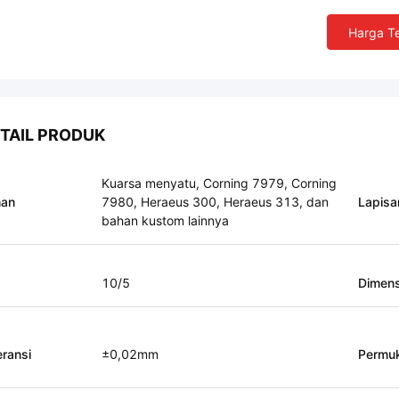
Harga Te
TAIL PRODUK
Kuarsa menyatu, Corning 7979, Corning
han
7980, Heraeus 300, Heraeus 313, dan
Lapisa
bahan kustom lainnya
10/5
Dimens
eransi
±0,02mm
Permu