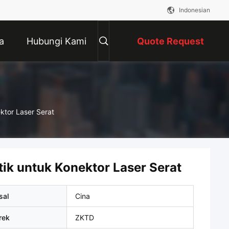
Indonesian
a
Hubungi Kami
Quote Request
Suatu
ktor Laser Serat
ik untuk Konektor Laser Serat
sal
Cina
rek
ZKTD