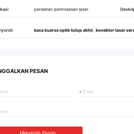
ikasi
peralatan pemrosesan laser.
Deskri
yoroti
kaca kuarsa optik tutup akhir
,
konektor laser ser
NGGALKAN PESAN
Mengirim Pesan