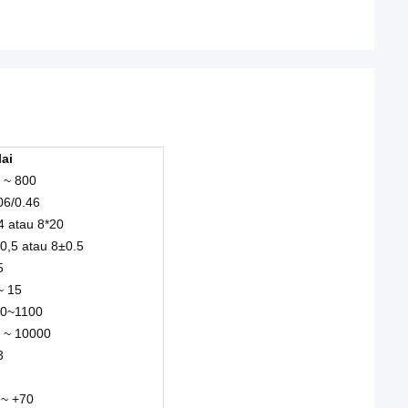
lai
 ~ 800
06/0.46
4 atau 8*20
0,5 atau 8±0.5
5
~ 15
0~1100
 ~ 10000
3
 ~ +70