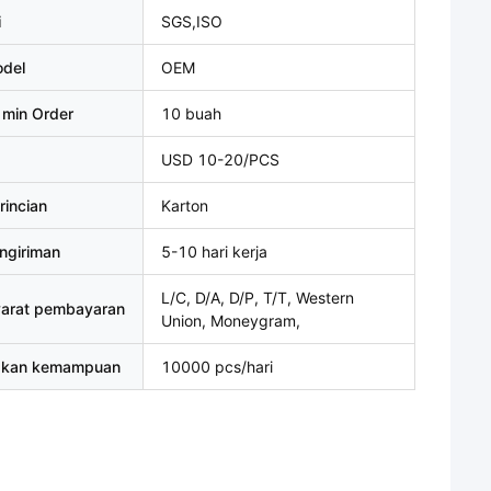
i
SGS,ISO
del
OEM
 min Order
10 buah
USD 10-20/PCS
rincian
Karton
ngiriman
5-10 hari kerja
L/C, D/A, D/P, T/T, Western
yarat pembayaran
Union, Moneygram,
akan kemampuan
10000 pcs/hari