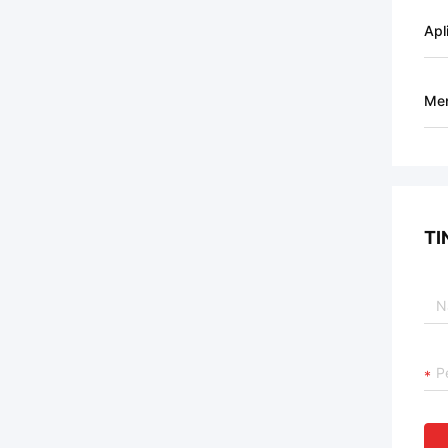
Apl
Men
TI