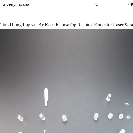
hu penyimpanan
°C
-4