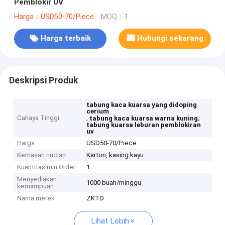
Pemblokir UV
Harga：USD50-70/Piece
MOQ：1
Harga terbaik
Hubungi sekarang
Deskripsi Produk
tabung kaca kuarsa yang didoping
cerium
Cahaya Tinggi
,
,
tabung kaca kuarsa warna kuning
tabung kuarsa leburan pemblokiran
uv
Harga
USD50-70/Piece
Kemasan rincian
Karton, kasing kayu
Kuantitas min Order
1
Menyediakan
1000 buah/minggu
kemampuan
Nama merek
ZKTD
Lihat Lebih