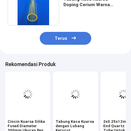
Doping Cerium Warna
Kuning Pemblokir UV
Terus
Rekomendasi Produk
Cincin Kuarsa Silika
Tabung Kaca Kuarsa
2x0.25x12mm 
Fused Diameter
dengan Lubang
End Quartz Gl
300mm Ukuran Besar
Kerucut
Tube Untuk