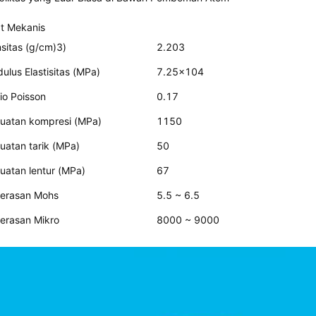
at Mekanis
sitas (g/cm)
3
)
2.203
ulus Elastisitas (MPa)
7.25x10
4
io Poisson
0.17
uatan kompresi (MPa)
1150
uatan tarik (MPa)
50
uatan lentur (MPa)
67
erasan Mohs
5.5 ~ 6.5
erasan Mikro
8000 ~ 9000