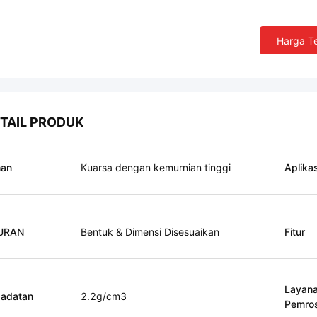
Harga Te
TAIL PRODUK
han
Kuarsa dengan kemurnian tinggi
Aplikas
URAN
Bentuk & Dimensi Disesuaikan
Fitur
Layan
adatan
2.2g/cm3
Pemro