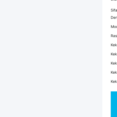
Sif
Den
Mod
Ras
Kek
Kek
Kek
Kek
Kek