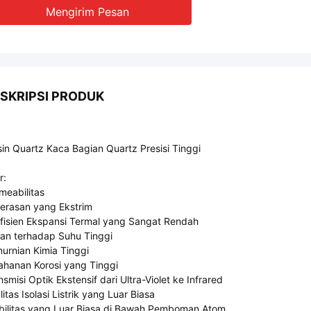
Mengirim Pesan
SKRIPSI PRODUK
in Quartz Kaca Bagian Quartz Presisi Tinggi
r:
meabilitas
erasan yang Ekstrim
fisien Ekspansi Termal yang Sangat Rendah
an terhadap Suhu Tinggi
urnian Kimia Tinggi
ahanan Korosi yang Tinggi
nsmisi Optik Ekstensif dari Ultra-Violet ke Infrared
litas Isolasi Listrik yang Luar Biasa
bilitas yang Luar Biasa di Bawah Pemboman Atom