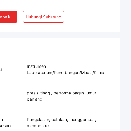
rbaik
Hubungi Sekarang
Instrumen
i
Laboratorium/Penerbangan/Medis/Kimia
presisi tinggi, performa bagus, umur
panjang
an
Pengelasan, cetakan, menggambar,
sesan
membentuk