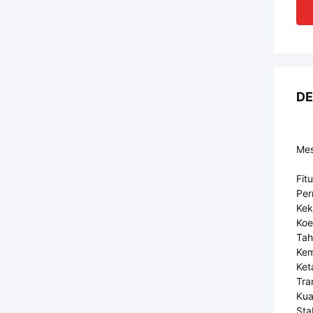
DE
Mes
Fitu
Per
Kek
Koe
Tah
Kem
Ket
Tra
Kua
Sta