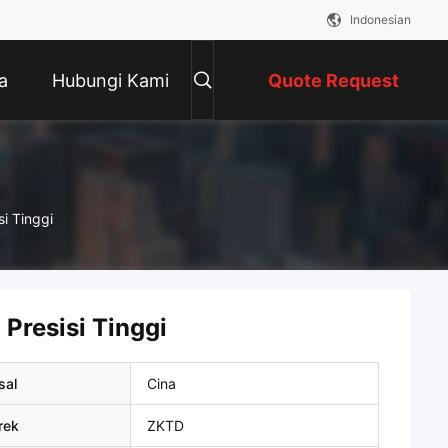
Indonesian
a
Hubungi Kami
Quote Request
Suatu
i Tinggi
Presisi Tinggi
sal
Cina
rek
ZKTD