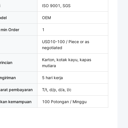
i
ISO 9001, SGS
del
OEM
 min Order
1
USD10-100 / Piece or as
negotiated
Karton, kotak kayu, kapas
rincian
mutiara
ngiriman
5 hari kerja
yarat pembayaran
T/t, d/p, d/a, l/c
akan kemampuan
100 Potongan / Minggu