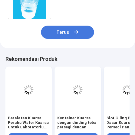
Listrik Yang Baik Daya Tahan
Tinggi
Terus
Rekomendasi Produk
Peralatan Kuarsa
Kontainer Kuarsa
Slot Giling Pre
Perahu Wafer Kuarsa
dengan dinding tebal
Dasar Kuarsa 
Untuk Laboratorium
persegi dengan
Persegi Panja
Surya
kemurnian tinggi
10X5X4Mm un