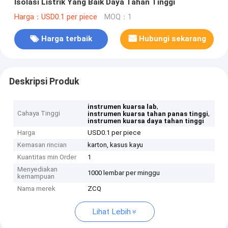
Isolasi Listrik Yang Baik Daya Tahan Tinggi
Harga：USD0.1 per piece
MOQ：1
Harga terbaik
Hubungi sekarang
Deskripsi Produk
,
instrumen kuarsa lab
Cahaya Tinggi
,
instrumen kuarsa tahan panas tinggi
instrumen kuarsa daya tahan tinggi
Harga
USD0.1 per piece
Kemasan rincian
karton, kasus kayu
Kuantitas min Order
1
Menyediakan
1000 lembar per minggu
kemampuan
Nama merek
ZCQ
Lihat Lebih