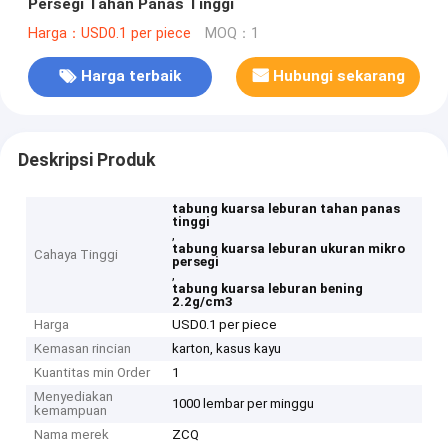
Persegi Tahan Panas Tinggi
Harga：USD0.1 per piece
MOQ：1
Harga terbaik
Hubungi sekarang
Deskripsi Produk
tabung kuarsa leburan tahan panas
tinggi
,
tabung kuarsa leburan ukuran mikro
Cahaya Tinggi
persegi
,
tabung kuarsa leburan bening
2.2g/cm3
Harga
USD0.1 per piece
Kemasan rincian
karton, kasus kayu
Kuantitas min Order
1
Menyediakan
1000 lembar per minggu
kemampuan
Nama merek
ZCQ