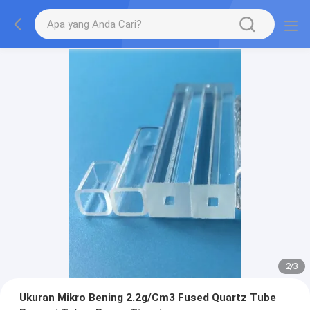
2
/
3
Ukuran Mikro Bening 2.2g/Cm3 Fused Quartz Tube