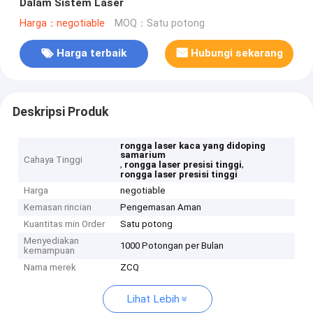
Dalam Sistem Laser
Harga：negotiable
MOQ：Satu potong
Harga terbaik
Hubungi sekarang
Deskripsi Produk
rongga laser kaca yang didoping
samarium
Cahaya Tinggi
,
,
rongga laser presisi tinggi
rongga laser presisi tinggi
Harga
negotiable
Kemasan rincian
Pengemasan Aman
Kuantitas min Order
Satu potong
Menyediakan
1000 Potongan per Bulan
kemampuan
Nama merek
ZCQ
Lihat Lebih