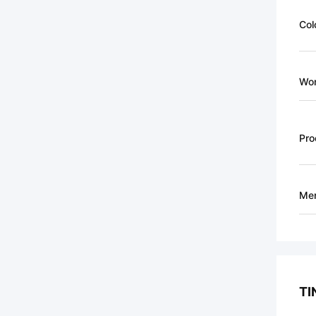
Col
Wor
Pro
Men
TI