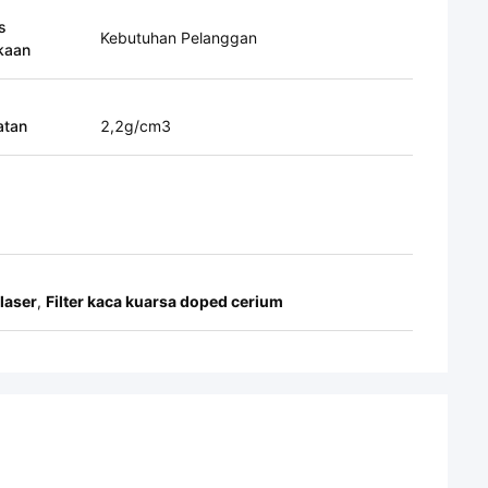
s
Kebutuhan Pelanggan
kaan
atan
2,2g/cm3
 laser
,
Filter kaca kuarsa doped cerium