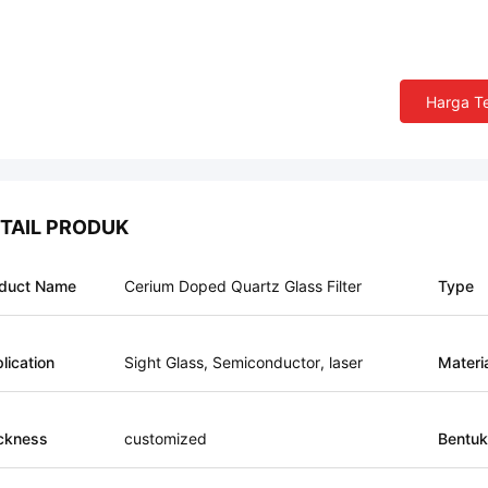
Harga Te
TAIL PRODUK
duct Name
Cerium Doped Quartz Glass Filter
Type
lication
Sight Glass, Semiconductor, laser
Materi
ckness
customized
Bentuk