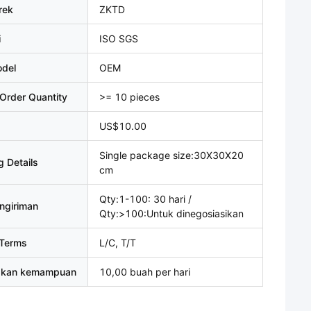
rek
ZKTD
i
ISO SGS
del
OEM
Order Quantity
>= 10 pieces
US$10.00
Single package size:30X30X20
 Details
cm
Qty:1-100: 30 hari /
ngiriman
Qty:>100:Untuk dinegosiasikan
Terms
L/C, T/T
akan kemampuan
10,00 buah per hari