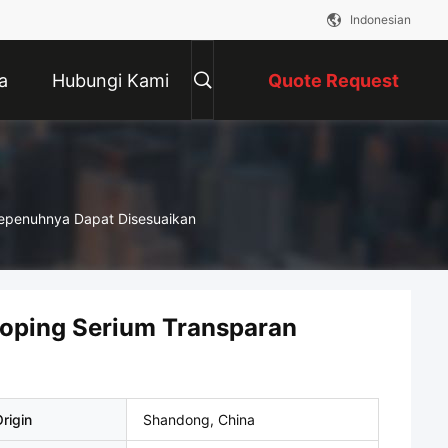
Indonesian
a
Hubungi Kami
Quote Request
Suatu
Sepenuhnya Dapat Disesuaikan
Doping Serium Transparan
rigin
Shandong, China