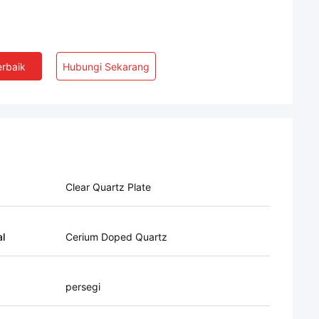
rbaik
Hubungi Sekarang
Clear Quartz Plate
al
Cerium Doped Quartz
persegi