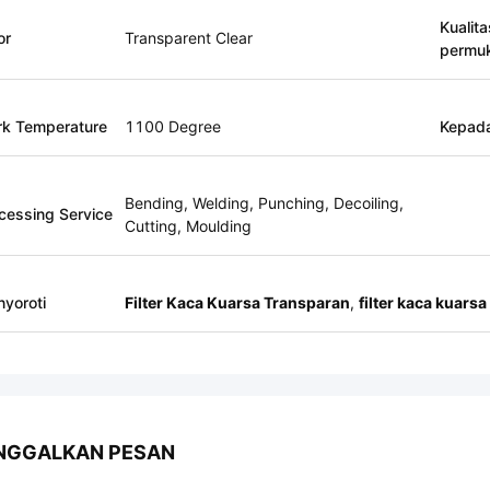
Kualita
or
Transparent Clear
permu
k Temperature
1100 Degree
Kepad
Bending, Welding, Punching, Decoiling,
cessing Service
Cutting, Moulding
yoroti
Filter Kaca Kuarsa Transparan
,
filter kaca kuarsa
NGGALKAN PESAN