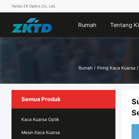
Yantai ZK Optics Co., Ltd.
Rumah
Tentang Ki
Rumah
/
Piring Kaca Kuarsa
/
Semua Produk
S
S
Kaca Kuarsa Optik
Mesin Kaca Kuarsa