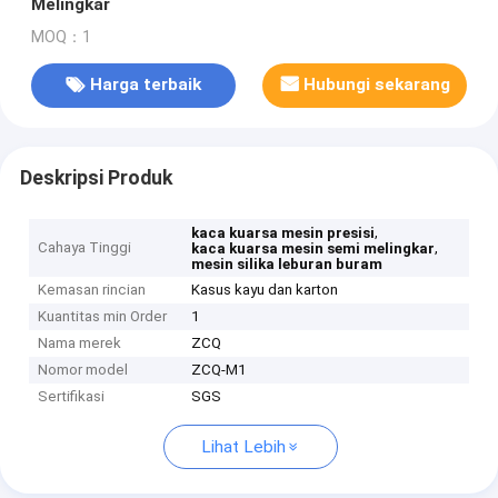
Melingkar
MOQ：1
Harga terbaik
Hubungi sekarang
Deskripsi Produk
,
kaca kuarsa mesin presisi
Cahaya Tinggi
,
kaca kuarsa mesin semi melingkar
mesin silika leburan buram
Kemasan rincian
Kasus kayu dan karton
Kuantitas min Order
1
Nama merek
ZCQ
Nomor model
ZCQ-M1
Sertifikasi
SGS
Lihat Lebih