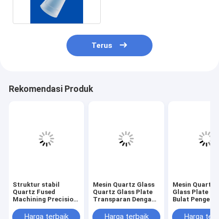
Terus
Rekomendasi Produk
Struktur stabil
Mesin Quartz Glass
Mesin Quartz 
Quartz Fused
Quartz Glass Plate
Glass Plate Be
Machining Precision
Transparan Dengan
Bulat Pengebo
Dimensi Komponen
Lubang Kecil
Laser
Kaca 18×13×21mm
Harga terbaik
Harga terbaik
Harga terb