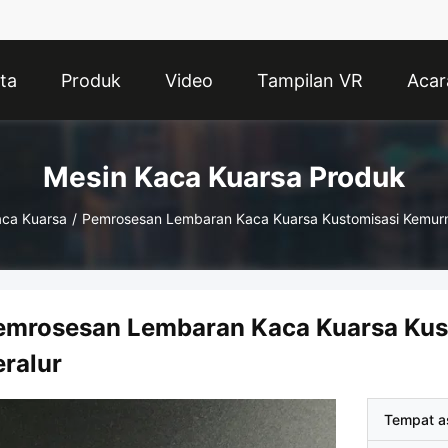
ta
Produk
Video
Tampilan VR
Acar
Mesin Kaca Kuarsa Produk
aca Kuarsa
/
Pemrosesan Lembaran Kaca Kuarsa Kustomisasi Kemurni
emrosesan Lembaran Kaca Kuarsa Kus
eralur
Tempat a