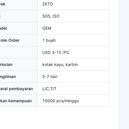
rek
ZKTD
i
SGS, ISO
del
OEM
 min Order
1 buah
USD 3-15 /PC
rincian
kotak kayu, karton
ngiriman
5-7 hari
yarat pembayaran
L/C,T/T
akan kemampuan
10000 pcs/minggu