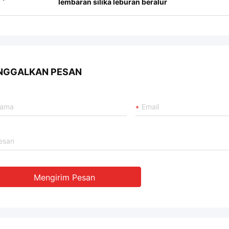
lembaran silika leburan beralur
NGGALKAN PESAN
Mengirim Pesan