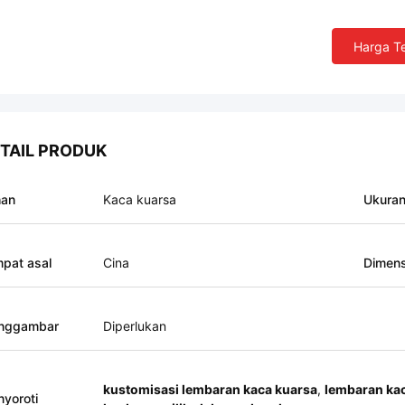
Harga Te
TAIL PRODUK
han
Kaca kuarsa
Ukura
pat asal
Cina
Dimens
nggambar
Diperlukan
kustomisasi lembaran kaca kuarsa
,
lembaran kac
yoroti