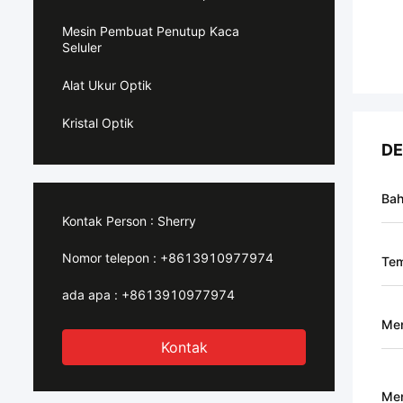
Mesin Pembuat Penutup Kaca
Seluler
Alat Ukur Optik
Kristal Optik
DE
Ba
Kontak Person :
Sherry
Nomor telepon :
+8613910977974
Tem
ada apa :
+8613910977974
Me
Kontak
Men