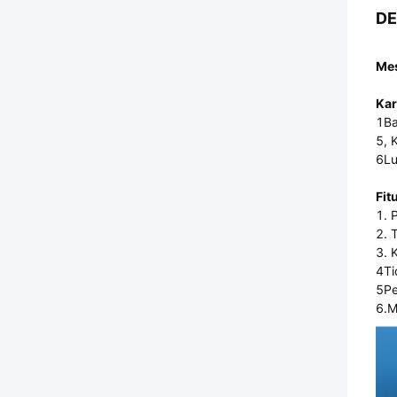
DE
Mes
Kar
1Ba
5, 
6Lu
Fit
1. 
2. 
3. 
4Ti
5Pe
6.M