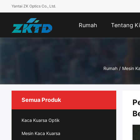
Yantai ZK Optics Co., Ltd.
Rumah
Tentang Ki
Rumah
/
Mesin K
Semua Produk
P
B
Kaca Kuarsa Optik
Mesin Kaca Kuarsa