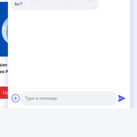
for?
VIDEO
ian Perakitan Kuarsa
Mesin Pemotong Ukiran
es Pori
CNC Filter Rongga Kaca
Kuarsa Untuk Sistem
Pemanas
Harga Terbaik
Harga Terbaik
Photo
Produk