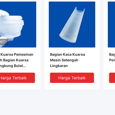
DEO
 Kuarsa Pemesinan
Bagian Kaca Kuarsa
Bag
h Bagian Kuarsa
Mesin Setengah
Pol
ngkung Bulat
Lingkaran
si Tinggi
Harga Terbaik
Harga Terbaik
Tentang