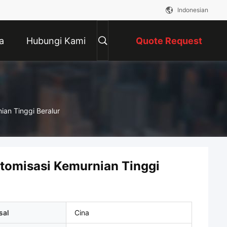
Indonesian
a
Hubungi Kami
Quote Request
Suatu
an Tinggi Beralur
tomisasi Kemurnian Tinggi
sal
Cina