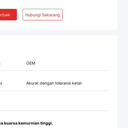
rbaik
Hubungi Sekarang
n
OEM
i
Akurat dengan toleransi ketat
a kuarsa kemurnian tinggi
,