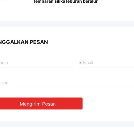
lembaran silika leburan beralur
NGGALKAN PESAN
Mengirim Pesan