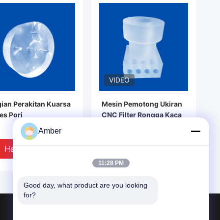
VIDEO
ian Perakitan Kuarsa
Mesin Pemotong Ukiran
es Pori
CNC Filter Rongga Kaca
Kuarsa Untuk Sistem
Amber
Pemanas
Harga Terbaik
Harga Terbaik
11:28 PM
Good day, what product are you looking 
for?
Produk