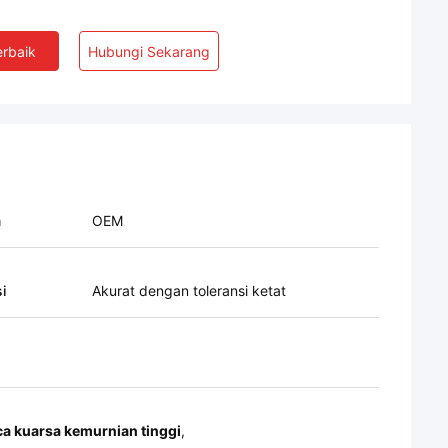
rbaik
Hubungi Sekarang
n
OEM
i
Akurat dengan toleransi ketat
a kuarsa kemurnian tinggi
,