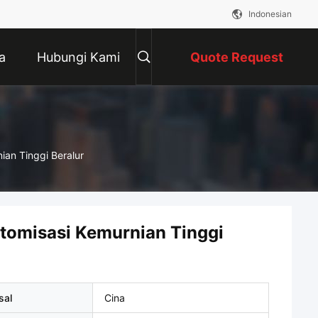
Indonesian
a
Hubungi Kami
Quote Request
Suatu
an Tinggi Beralur
tomisasi Kemurnian Tinggi
sal
Cina