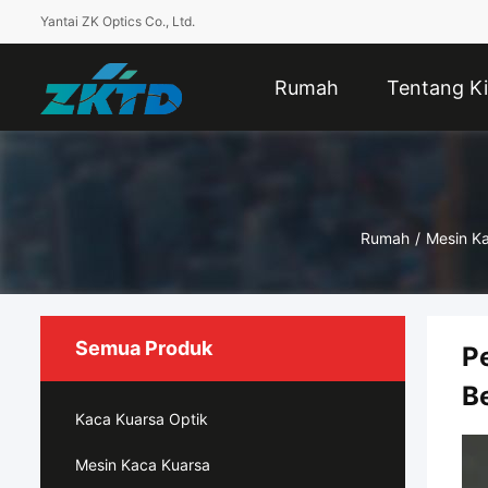
Yantai ZK Optics Co., Ltd.
Rumah
Tentang Ki
Rumah
/
Mesin K
Semua Produk
P
B
Kaca Kuarsa Optik
Mesin Kaca Kuarsa