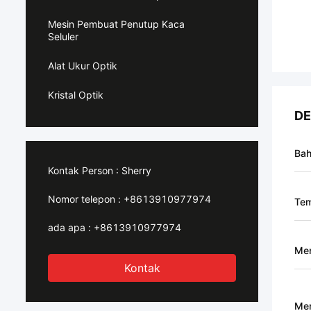
Mesin Pembuat Penutup Kaca
Seluler
Alat Ukur Optik
Kristal Optik
DE
Ba
Kontak Person :
Sherry
Nomor telepon :
+8613910977974
Tem
ada apa :
+8613910977974
Me
Kontak
Men