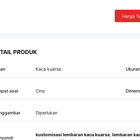
Harga Te
TAIL PRODUK
han
Kaca kuarsa
Ukura
pat asal
Cina
Dimens
nggambar
Diperlukan
kustomisasi lembaran kaca kuarsa
,
lembaran kac
yoroti