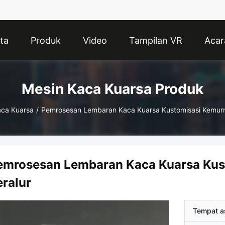
ta
Produk
Video
Tampilan VR
Acar
Mesin Kaca Kuarsa Produk
aca Kuarsa
/
Pemrosesan Lembaran Kaca Kuarsa Kustomisasi Kemurni
emrosesan Lembaran Kaca Kuarsa Kus
eralur
Tempat a