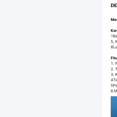
DE
Mes
Kar
1Ba
5, 
6Lu
Fit
1. 
2. 
3. 
4Ti
5Pe
6.M