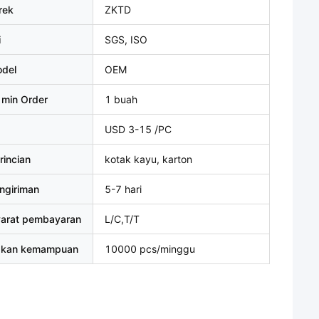
rek
ZKTD
i
SGS, ISO
del
OEM
 min Order
1 buah
USD 3-15 /PC
rincian
kotak kayu, karton
ngiriman
5-7 hari
yarat pembayaran
L/C,T/T
akan kemampuan
10000 pcs/minggu