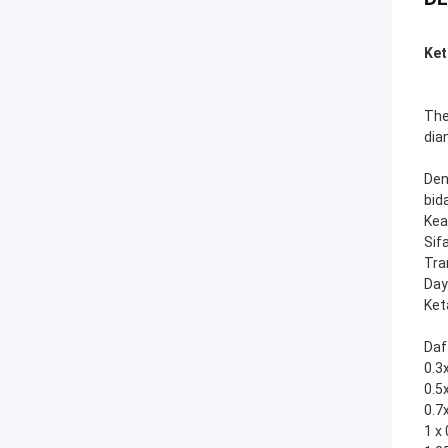
Ket
The
dia
Den
bid
Kea
Sif
Tra
Day
Ket
Daf
0.3
0.5
0.7
1 x