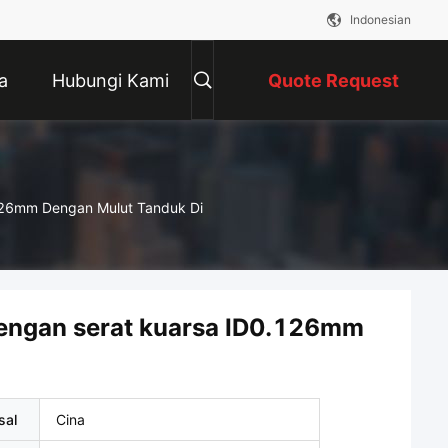
Indonesian
a
Hubungi Kami
Quote Request
Suatu
126mm Dengan Mulut Tanduk Di
Lengan serat kuarsa ID0.126mm
sal
Cina