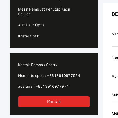
Mesin Pembuat Penutup Kaca
DE
Seluler
Alat Ukur Optik
Na
Kristal Optik
Dia
Kontak Person :
Sherry
Nomor telepon :
+8613910977974
Apl
ada apa :
+8613910977974
Suh
Kontak
Men