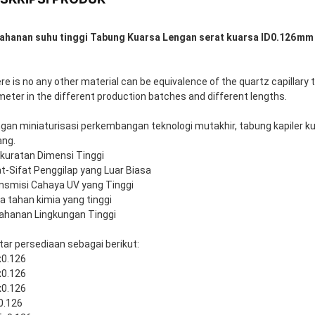
ahanan suhu tinggi Tabung Kuarsa Lengan serat kuarsa ID0.126mm 
re is no any other material can be equivalence of the quartz capillary 
meter in the different production batches and different lengths.
gan miniaturisasi perkembangan teknologi mutakhir, tabung kapiler 
ang.
kuratan Dimensi Tinggi
at-Sifat Penggilap yang Luar Biasa
nsmisi Cahaya UV yang Tinggi
a tahan kimia yang tinggi
ahanan Lingkungan Tinggi
tar persediaan sebagai berikut:
x0.126
x0.126
x0.126
 0.126