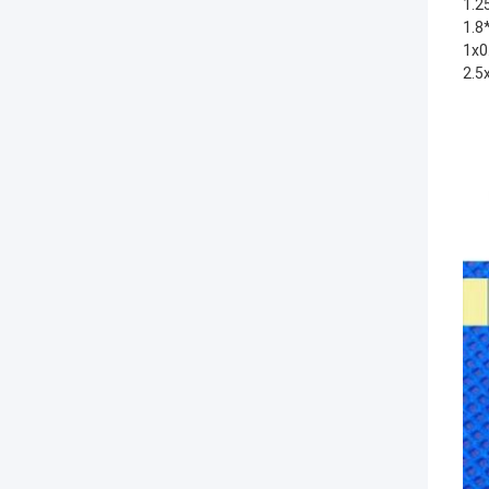
1.2
1.8
1x0
2.5