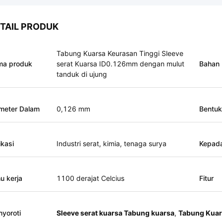
TAIL PRODUK
Tabung Kuarsa Keurasan Tinggi Sleeve
ma produk
serat Kuarsa ID0.126mm dengan mulut
Bahan
tanduk di ujung
meter Dalam
0,126 mm
Bentuk
ikasi
Industri serat, kimia, tenaga surya
Kepad
u kerja
1100 derajat Celcius
Fitur
yoroti
Sleeve serat kuarsa Tabung kuarsa
,
Tabung Kuars