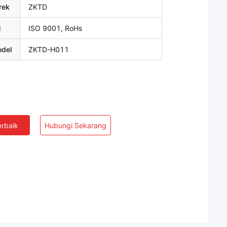
rek
ZKTD
i
ISO 9001, RoHs
del
ZKTD-H011
rbaik
Hubungi Sekarang