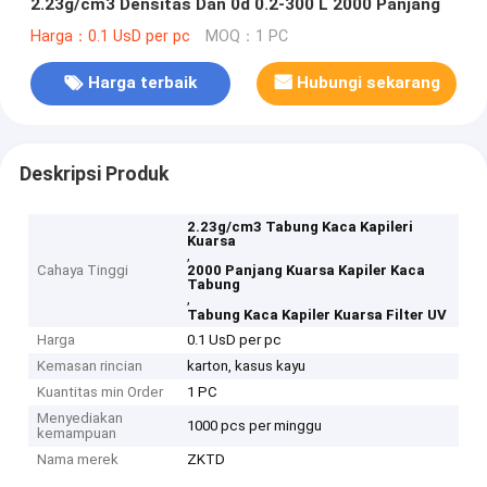
2.23g/cm3 Densitas Dan 0d 0.2-300 L 2000 Panjang
Harga：0.1 UsD per pc
MOQ：1 PC
Harga terbaik
Hubungi sekarang
Deskripsi Produk
2.23g/cm3 Tabung Kaca Kapileri
Kuarsa
,
Cahaya Tinggi
2000 Panjang Kuarsa Kapiler Kaca
Tabung
,
Tabung Kaca Kapiler Kuarsa Filter UV
Harga
0.1 UsD per pc
Kemasan rincian
karton, kasus kayu
Kuantitas min Order
1 PC
Menyediakan
1000 pcs per minggu
kemampuan
Nama merek
ZKTD