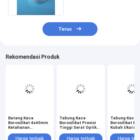
560°C
Terus
Rekomendasi Produk
Batang Kaca
Tabung Kaca
Tabung Kaca
Borosilikat 4x40mm
Borosilikat Presisi
Borosilikat Be
Ketahanan
Tinggi Serat Optik
Kubah Ukuran 
Guncangan Termal
Lengan Kaca
Penutup Kaca 
Yang Baik Untuk
Borosilikat Kapiler
yang Disesuai
Harga terbaik
Harga terbaik
Harga terb