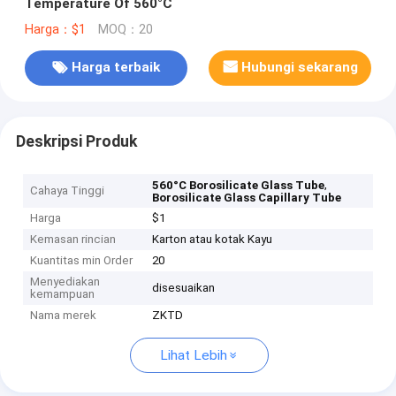
Temperature Of 560°C
Harga：$1
MOQ：20
Harga terbaik
Hubungi sekarang
Deskripsi Produk
,
560°C Borosilicate Glass Tube
Cahaya Tinggi
Borosilicate Glass Capillary Tube
Harga
$1
Kemasan rincian
Karton atau kotak Kayu
Kuantitas min Order
20
Menyediakan
disesuaikan
kemampuan
Nama merek
ZKTD
Lihat Lebih